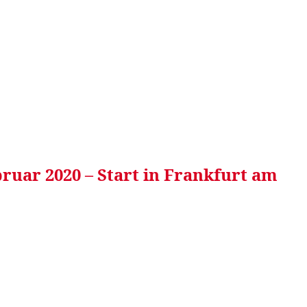
RRETEI&
WEIN&
SPONSORED&
WERBEN AUF
ruar 2020 – Start in Frankfurt am