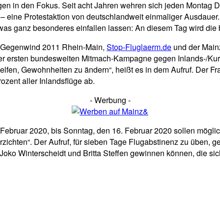
in den Fokus. Seit acht Jahren wehren sich jeden Montag Dut
 – eine Protestaktion von deutschlandweit einmaliger Ausdaue
twas ganz besonderes einfallen lassen: An diesem Tag wird die 
en Gegenwind 2011 Rhein-Main,
Stop-Fluglaerm.de
und der Mainz
er ersten bundesweiten Mitmach-Kampagne gegen Inlands-/Kurzst
en, Gewohnheiten zu ändern“, heißt es in dem Aufruf. Der Frank
zent aller Inlandsflüge ab.
- Werbung -
 Februar 2020, bis Sonntag, den 16. Februar 2020 sollen mögl
erzichten“. Der Aufruf, für sieben Tage Flugabstinenz zu üben, 
 Joko Winterscheidt und Britta Steffen gewinnen können, die s