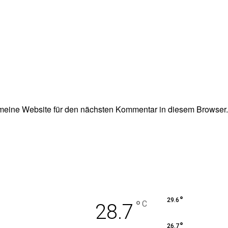
eine Website für den nächsten Kommentar in diesem Browser.
°
29.6
°
C
28.7
°
26.7