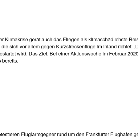
pp
Email
Drucken
r Klimakrise gerät auch das Fliegen als klimaschädlichste Reis
 sich vor allem gegen Kurzstreckenflüge im Inland richtet: „Deu
tartet wird. Das Ziel: Bei einer Aktionswoche im Februar 202
 bereits.
testieren Fluglärmgegner rund um den Frankfurter Flughafen g