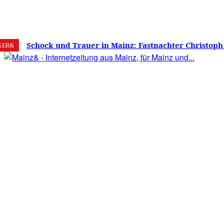
6. August 2026
Mainz
C
28.7
Schock und Trauer in Mainz: Fastnachter Christoph
KER&
60 Jahren gestorben – Was ist die Fastnacht ohne…?