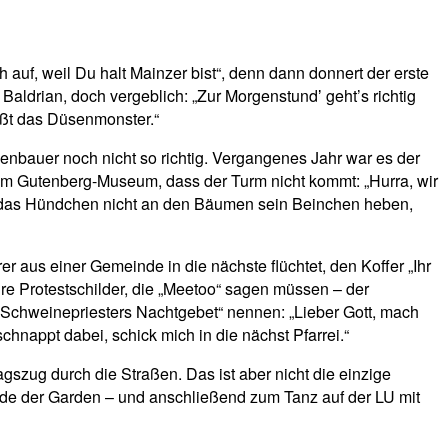
auf, weil Du halt Mainzer bist“, denn dann donnert der erste
Baldrian, doch vergeblich: „Zur Morgenstundʼ geht’s richtig
üßt das Düsenmonster.“
nbauer noch nicht so richtig. Vergangenes Jahr war es der
r dem Gutenberg-Museum, dass der Turm nicht kommt: „Hurra, wir
de das Hündchen nicht an den Bäumen sein Beinchen heben,
 aus einer Gemeinde in die nächste flüchtet, den Koffer „Ihr
hre Protestschilder, die „Meetoo“ sagen müssen – der
Schweinepriesters Nachtgebet“ nennen: „Lieber Gott, mach
chnappt dabei, schick mich in die nächst Pfarrei.“
zug durch die Straßen. Das ist aber nicht die einzige
ade der Garden – und anschließend zum Tanz auf der LU mit