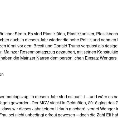
pp
Email
Drucken
rlicher Strom. Es sind Plastiktüten, Plastikkanister, Plastikbech
nachter auch in diesem Jahr wieder die hohe Politik und nehmen 
 türmt vor dem Brexit und Donald Trump verpupst als riesiges 
 Mainzer Rosenmontagszug gezaubert, mit seinen Konstruktionen
, haben die Mainzer Narren dem persönlichen Einsatz Wengers
on
 Rosenmontagszug, in diesem Jahr sind es nur 11 – und wäre es
en geworden. Der MCV steckt in Geldnöten, 2018 ging das Ge
det, dass wir dieses Jahr keinen Urlaub machen“, verriet Wenge
 Frau sei nicht unbedingt erfreut gewesen – doch die Zahl Elf h