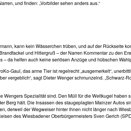
Narren, und finden: „Vorbilder sehen anders aus.“
rmann, kann kein Wässerchen trüben, und auf der Rückseite kom
Brandfackel und Hitlergruß – der Narren Kommentar zu den Erei
s – da helfen auch keine seriösen Anzüge und hübschen Wahlpla
o-Gaul, das arme Tier ist regelrecht „ausgemerkelt“, unerbittlic
er vergeblich“, sagt Dieter Wenger schmunzelnd. „Schwarz-Rot 
, die Wengers Spezialität sind. Den Müll für die Weltkugel habe
er Berg hält. Die Insassen des staugeplagten Mainzer Autos sin
en, derweil der Wegweiser hinter ihnen nicht länger nach Wies
Reisen des Wiesbadener Oberbürgermeisters Sven Gerich (SPD