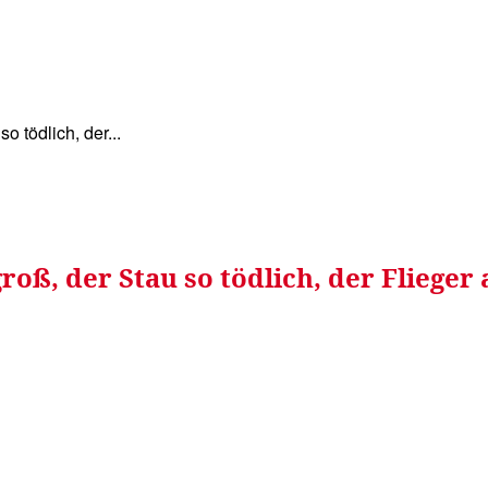
WISSEN&
VERKEHR&
FLUT AHRTAL&
NA
o tödlich, der...
groß, der Stau so tödlich, der Fliege