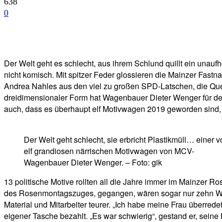
638
0
Facebook
Twitter
Telegram
WhatsA
Der Welt geht es schlecht, aus ihrem Schlund quillt ein unaufhö
nicht komisch. Mit spitzer Feder glossieren die Mainzer Fast
Andrea Nahles aus den viel zu großen SPD-Latschen, die Queen
dreidimensionaler Form hat Wagenbauer Dieter Wenger für den
auch, dass es überhaupt elf Motivwagen 2019 geworden sind
Der Welt geht schlecht, sie erbricht Plastikmüll… einer v
elf grandiosen närrischen Motivwagen von MCV-
Wagenbauer Dieter Wenger. – Foto: gik
13 politische Motive rollten all die Jahre immer im Mainzer
des Rosenmontagszuges, gegangen, wären sogar nur zehn Wag
Material und Mitarbeiter teurer. „Ich habe meine Frau überre
eigener Tasche bezahlt. „Es war schwierig“, gestand er, seine