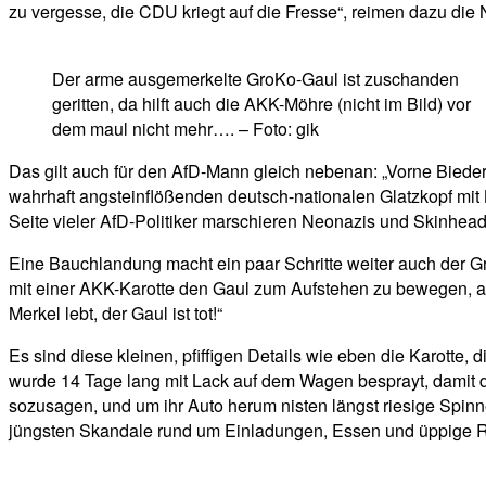
zu vergesse, die CDU kriegt auf die Fresse“, reimen dazu die 
Der arme ausgemerkelte GroKo-Gaul ist zuschanden
geritten, da hilft auch die AKK-Möhre (nicht im Bild) vor
dem maul nicht mehr…. – Foto: gik
Das gilt auch für den AfD-Mann gleich nebenan: „Vorne Biede
wahrhaft angsteinflößenden deutsch-nationalen Glatzkopf mit 
Seite vieler AfD-Politiker marschieren Neonazis und Skinhead
Eine Bauchlandung macht ein paar Schritte weiter auch der GroK
mit einer AKK-Karotte den Gaul zum Aufstehen zu bewegen, ab
Merkel lebt, der Gaul ist tot!“
Es sind diese kleinen, pfiffigen Details wie eben die Karotte
wurde 14 Tage lang mit Lack auf dem Wagen besprayt, damit d
sozusagen, und um ihr Auto herum nisten längst riesige Spinn
jüngsten Skandale rund um Einladungen, Essen und üppige 