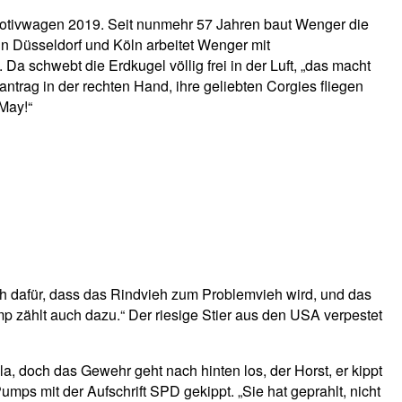
e Motivwagen 2019. Seit nunmehr 57 Jahren baut Wenger die
n Düsseldorf und Köln arbeitet Wenger mit
a schwebt die Erdkugel völlig frei in der Luft, „das macht
ntrag in der rechten Hand, ihre geliebten Corgies fliegen
 May!“
ch dafür, dass das Rindvieh zum Problemvieh wird, und das
mp zählt auch dazu.“ Der riesige Stier aus den USA verpestet
a, doch das Gewehr geht nach hinten los, der Horst, er kippt
mps mit der Aufschrift SPD gekippt. „Sie hat geprahlt, nicht