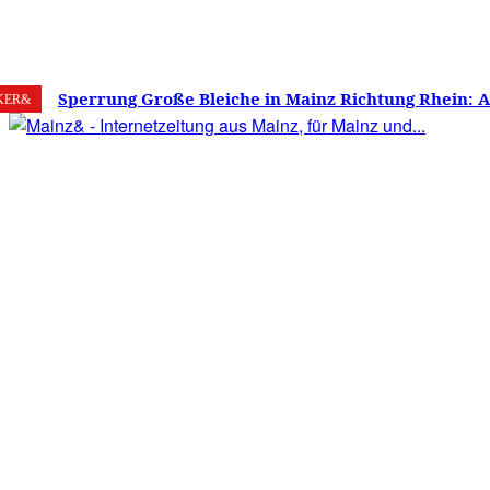
8. August 2026
Mainz
C
16.7
Sperrung Große Bleiche in Mainz Richtung Rhein: 
KER&
verwirrt, Mainzer stinksauer – Haben die Mainzer 
gestimmt?