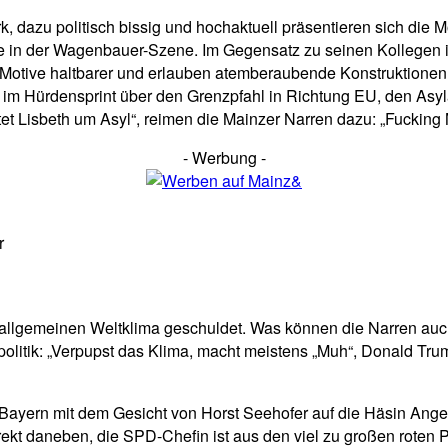
ark, dazu politisch bissig und hochaktuell präsentieren sich di
de in der Wagenbauer-Szene. Im Gegensatz zu seinen Kollegen i
Motive haltbarer und erlauben atemberaubende Konstruktionen. D
 im Hürdensprint über den Grenzpfahl in Richtung EU, den Asyla
bittet Lisbeth um Asyl“, reimen die Mainzer Narren dazu: „Fucking
- Werbung -
r
em allgemeinen Weltklima geschuldet. Was können die Narren au
tpolitik: „Verpupst das Klima, macht meistens „Muh“, Donald Tru
us Bayern mit dem Gesicht von Horst Seehofer auf die Häsin Angel
ekt daneben, die SPD-Chefin ist aus den viel zu großen roten Pu