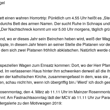
gel
 einen wahren Horrortrip: Pünktlich um 4.55 Uhr heißt es „Steh 
kt durchs Bett des armen Narren. Der sucht Ruhe in Schnaps und 
n: „Der Nachtschreck kommt um vor 5.00 Uhr morgens, täglich gr
nd, wo er dieses Jahr sein Beinchen heben wird, weiß der Wage
kippte, in diesem Jahr feiern an seiner Stelle die Platanen vo
f dem sich zwei Platanen fröhlich abklatschen. Natürlich wer
peziellen Wagen zum Einsatz kommen: Dort, wo der Herr Pfarrer
nd. Im verlassenen Haus hinter ihm schwenken derweil all die i
n der katholischen Kirche, zusammengefasst in dem, was sie „
 schau nicht hin, wenn ich übergriffig bin./ Werdʼ ich doch ges
osenmontag, den 4. März ab 11.11 Uhr im Mainzer Rosenmontags
önnt: Am Fastnachtssonntag lädt der MCV ab 11.11 Uhr zur Par
dergalerie zu den Motivwagen 2019: