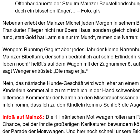
Offenbar dauerte der Stau im Mainzer Baustellendschun
doch ein bisschen länger… – Foto: gik
Nebenan erlebt der Mainzer Michel jeden Morgen in seinem Bett
Frankfurter Flieger nicht nur übers Haus, sondern gleich dire
rund, statt Gold hat Lärm sie nur im Mund“, reimen die Narre
Wengers Running Gag ist aber jedes Jahr der kleine Narrenhu
Mainzer Bibelturm, der schon bedrohlich auf seine Erfinderin 
leben noch!“ heißt’s auf dem Wagen mit der Zugnummer 8, au
sagt Wenger entrüstet: „Die mag er ja.“
Nein, das närrische Hunde-Geschäft wird wohl eher an einem s
Kinderlein kommet alle zu mir“ fröhlich in der Hand schwenke
bitterböse Kommentar der Narren an den Missbrauchsskandale
mich fromm, dass ich zu den Kindlein komm./ Schließ die Augen,
Info& auf Mainz&:
Die 11 närrischen Motivwagen rollen am R
Chance, bei der Ihr die großartigen Karikaturen bewundern k
der Parade der Motivwagen. Und hier noch schnell unsere Bil