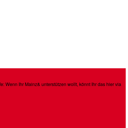
: Wenn Ihr Mainz& unterstützen wollt, könnt Ihr das hier via