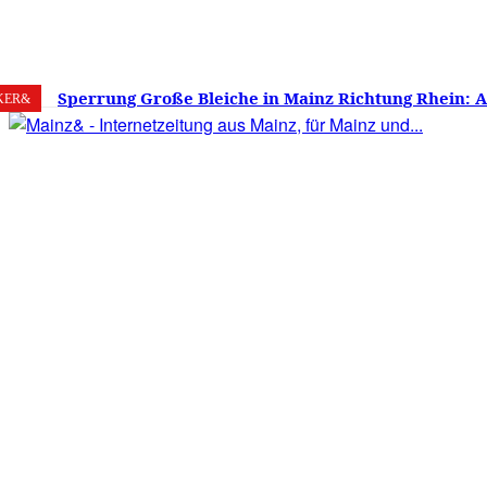
7. August 2026
Mainz
C
22.6
Sperrung Große Bleiche in Mainz Richtung Rhein: 
KER&
verwirrt, Mainzer stinksauer – Haben die Mainzer 
gestimmt?