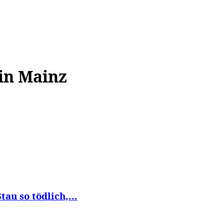
WISSEN&
VERKEHR&
FLUT AHRTAL&
NA
 in Mainz
au so tödlich,...