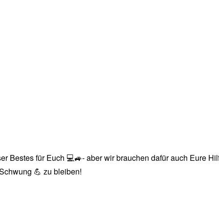
r Bestes für Euch 💻🚙- aber wir brauchen dafür auch Eure Hilfe
n Schwung 💪 zu bleiben!