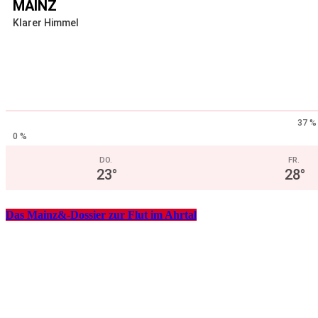
MAINZ
Klarer Himmel
37 %
0 %
DO.
FR.
23
°
28
°
Das Mainz&-Dossier zur Flut im Ahrtal