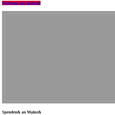
Werbung auf Mainz&
Spenden& an Mainz&