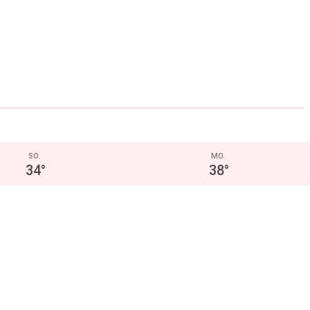
SO.
MO.
34
°
38
°