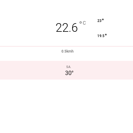
°
23
°
C
22.6
°
19.5
0.5kmh
SA.
30
°