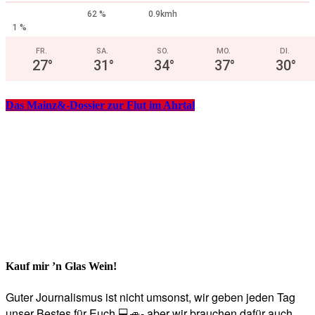
62 %
0.9kmh
1 %
FR.
SA.
SO.
MO.
DI.
27
°
31
°
34
°
37
°
30
°
Das Mainz&-Dossier zur Flut im Ahrtal
Kauf mir ’n Glas Wein!
Guter Journalismus ist nicht umsonst, wir geben jeden Tag
unser Bestes für Euch 💻🚙- aber wir brauchen dafür auch