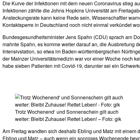
Die Kurve der Infektionen mit dem neuen Coronavirus stieg auc
Infektionen zählte die Johns Hopkins Universität am Freitaga
Ansteckungsrate kann keine Rede sein, Wissenschaftler warne
Kontaktsperre in Deutschland noch nicht einmal verkündet wor
Bundesgesundheitsminister Jens Spahn (CDU) sprach am Do
mahnte Spahn, es komme weiter darauf an, die Ausbreitung des
Intensivstation, so etwa im Baden-württembergischen Nürtinge
der Mainzer Universitätsmedizin war vor einer Woche noch kei
habe sieben Patienten mit Covid-19, darunter sei ein Schwerk
Trotz Wochenend‘ und Sonnenschein gilt auch
weiter: Bleibt Zuhause! Rettet Leben! – Foto: gik
Am Freitag wandten sich deshalb Ebling und Matz mit einem dr
Ebling und Matz – auch wenn ein sonniges Wochenende bevors