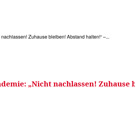
WISSEN&
VERKEHR&
FLUT AHRTAL&
NA
nachlassen! Zuhause bleiben! Abstand halten!“ –...
demie: „Nicht nachlassen! Zuhause b