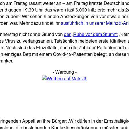
h am Freitag rasant weiter an – am Freitag kratzte Deutschland
bend gegen 19.30 Uhr, das waren fast 6.000 Infizierte mehr als
n zudem: Wir sehen hier die Ansteckungen von vor etwa einer 
den war. Mehr dazu findet Ihr
ausführlich in unserer Mainz&-An
nnerstag nicht ohne Grund von
der „Ruhe vor dem Sturm“:
„Kei
 Virus zu verlangsamen. Tatsächlich meldeten erste Kliniken a
n. Noch sind das Einzelfälle, doch die Zahl der Patienten auf 
n einziges Bett mit einem Covid-19-Patienten belegt, an diesem
ranker.
- Werbung -
ingenden Appell an ihre Bürger: „Wir dürfen in der Ernsthafti
tehe, die bestehenden Kontaktbeschränkungen müssten unbedin