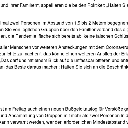
nd ihrer Familien“, appellieren die beiden Politiker: „Halten S
mal zwei Personen im Abstand von 1,5 bis 2 Metern begegnen so
n Sie von jeglichen Gruppen über den Familienverband des eig
n, die Pandemie ‚flache sich bereits ab‘ keine falschen Schlüs
 aller Menschen vor weiteren Ansteckungen mit dem Coronavir
zunichte zu machen“, das könne einen weiteren Anstieg der Er
Das darf uns mit einem Blick auf die unfassbar bitteren und ent
m das Beste daraus machen: Halten Sie sich an die Beschränku
ust am Freitag auch einen neuen Bußgeldkatalog für Verstöße 
und Ansammlung von Gruppen mit mehr als zwei Personen in de
kann verwarnt werden, wer den erforderlichen Mindestabstand 