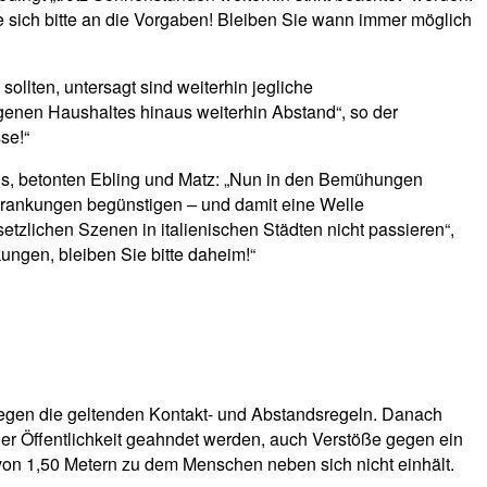
ie sich bitte an die Vorgaben! Bleiben Sie wann immer möglich
llten, untersagt sind weiterhin jegliche
enen Haushaltes hinaus weiterhin Abstand“, so der
se!“
us, betonten Ebling und Matz: „Nun in den Bemühungen
krankungen begünstigen – und damit eine Welle
setzlichen Szenen in italienischen Städten nicht passieren“,
ngen, bleiben Sie bitte daheim!“
gegen die geltenden Kontakt- und Abstandsregeln. Danach
r Öffentlichkeit geahndet werden, auch Verstöße gegen ein
von 1,50 Metern zu dem Menschen neben sich nicht einhält.