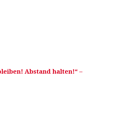
RRETEI&
WEIN&
SPONSORED&
WERBEN AUF
leiben! Abstand halten!“ –