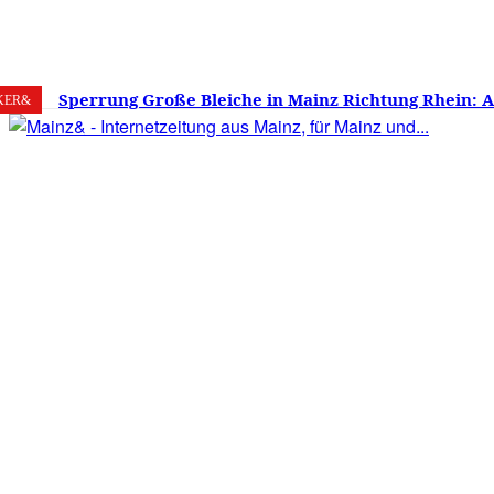
8. August 2026
Mainz
C
32.2
Sperrung Große Bleiche in Mainz Richtung Rhein: 
KER&
verwirrt, Mainzer stinksauer – Haben die Mainzer 
gestimmt?