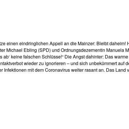
pp
Email
Drucken
 einen eindringlichen Appell an die Mainzer: Bleibt daheim! Hal
er Michael Ebling (SPD) und Ordnungsdezernentin Manuela Ma
ts ab‘ keine falschen Schlüsse!“ Die Angst dahinter: Das war
taktverbot wieder zu ignorieren – und sich unbekümmert auf de
er Infektionen mit dem Coronavirus weiter rasant an. Das Land 