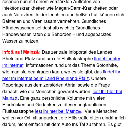
rechnen nun mit einem verstärkten Auftreten von
Infektionskrankheiten wie Magen-Darm-Krankheiten oder
auch Noroviren, in der feuchten und heißen Luft können sich
Bakterien und Viren rasant vermehren. Gründliches
Händewaschen sei deshalb wichtig Gründliches
Händewasser, raten die Behörden – und abgepacktes
Wasser zu nutzen.
Info& auf Mainz&:
Das zentrale Infoportal des Landes
Rheinland-Pfalz rund um die Flutkatastrophe
findet Ihr hier
im Internet
, Informationen rund um das Thema Soforthilfe,
wie man sie beantragen kann, wo es sie gibt, das
findet Ihr
hier im Internet beim Land Rheinland-Pfalz
. Unsere
Reportage aus dem zerstörten Ahrtal sowie die Frage
danach, wie die Menschen gewarnt wurden,
lest Ihr hier bei
Mainz&
. Eine ganz persönliche Kolumne mit vielen
Eindrücken und Gedanken zu dieser unglaublichen
Flutkatastrophe
lest Ihr hier bei Mainz&
. Viele Menschen
wollen vor Ort mit anpacken, die Hilfskräfte bitten eindringlich
darum, nicht einfach mit dem Auto ins Tal zu fahren. Es gibt