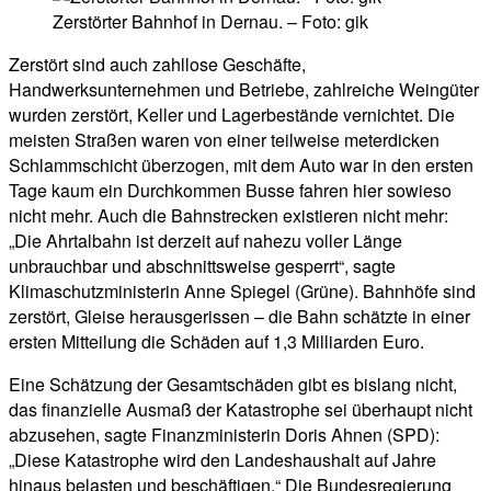
Zerstörter Bahnhof in Dernau. – Foto: gik
Zerstört sind auch zahllose Geschäfte,
Handwerksunternehmen und Betriebe, zahlreiche Weingüter
wurden zerstört, Keller und Lagerbestände vernichtet. Die
meisten Straßen waren von einer teilweise meterdicken
Schlammschicht überzogen, mit dem Auto war in den ersten
Tage kaum ein Durchkommen Busse fahren hier sowieso
nicht mehr. Auch die Bahnstrecken existieren nicht mehr:
„Die Ahrtalbahn ist derzeit auf nahezu voller Länge
unbrauchbar und abschnittsweise gesperrt“, sagte
Klimaschutzministerin Anne Spiegel (Grüne). Bahnhöfe sind
zerstört, Gleise herausgerissen – die Bahn schätzte in einer
ersten Mitteilung die Schäden auf 1,3 Milliarden Euro.
Eine Schätzung der Gesamtschäden gibt es bislang nicht,
das finanzielle Ausmaß der Katastrophe sei überhaupt nicht
abzusehen, sagte Finanzministerin Doris Ahnen (SPD):
„Diese Katastrophe wird den Landeshaushalt auf Jahre
hinaus belasten und beschäftigen.“ Die Bundesregierung