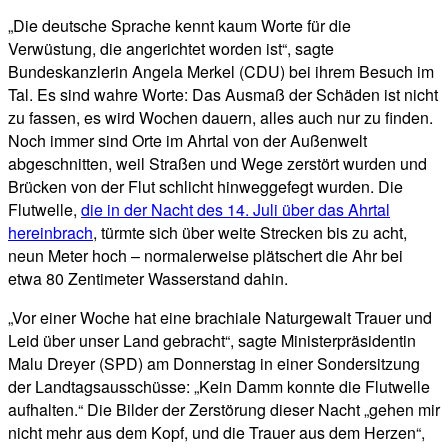
„Die deutsche Sprache kennt kaum Worte für die
Verwüstung, die angerichtet worden ist“, sagte
Bundeskanzlerin Angela Merkel (CDU) bei ihrem Besuch im
Tal. Es sind wahre Worte: Das Ausmaß der Schäden ist nicht
zu fassen, es wird Wochen dauern, alles auch nur zu finden.
Noch immer sind Orte im Ahrtal von der Außenwelt
abgeschnitten, weil Straßen und Wege zerstört wurden und
Brücken von der Flut schlicht hinweggefegt wurden. Die
Flutwelle,
die in der Nacht des 14. Juli über das Ahrtal
hereinbrach
, türmte sich über weite Strecken bis zu acht,
neun Meter hoch – normalerweise plätschert die Ahr bei
etwa 80 Zentimeter Wasserstand dahin.
„Vor einer Woche hat eine brachiale Naturgewalt Trauer und
Leid über unser Land gebracht“, sagte Ministerpräsidentin
Malu Dreyer (SPD) am Donnerstag in einer Sondersitzung
der Landtagsausschüsse: „Kein Damm konnte die Flutwelle
aufhalten.“ Die Bilder der Zerstörung dieser Nacht „gehen mir
nicht mehr aus dem Kopf, und die Trauer aus dem Herzen“,