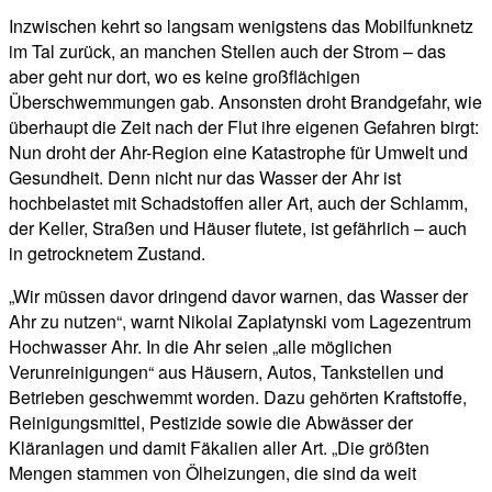
Inzwischen kehrt so langsam wenigstens das Mobilfunknetz
im Tal zurück, an manchen Stellen auch der Strom – das
aber geht nur dort, wo es keine großflächigen
Überschwemmungen gab. Ansonsten droht Brandgefahr, wie
überhaupt die Zeit nach der Flut ihre eigenen Gefahren birgt:
Nun droht der Ahr-Region eine Katastrophe für Umwelt und
Gesundheit. Denn nicht nur das Wasser der Ahr ist
hochbelastet mit Schadstoffen aller Art, auch der Schlamm,
der Keller, Straßen und Häuser flutete, ist gefährlich – auch
in getrocknetem Zustand.
„Wir müssen davor dringend davor warnen, das Wasser der
Ahr zu nutzen“, warnt Nikolai Zaplatynski vom Lagezentrum
Hochwasser Ahr. In die Ahr seien „alle möglichen
Verunreinigungen“ aus Häusern, Autos, Tankstellen und
Betrieben geschwemmt worden. Dazu gehörten Kraftstoffe,
Reinigungsmittel, Pestizide sowie die Abwässer der
Kläranlagen und damit Fäkalien aller Art. „Die größten
Mengen stammen von Ölheizungen, die sind da weit