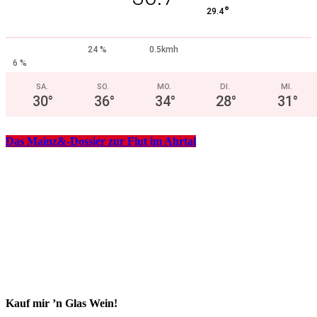
°
29.4
24 %
0.5kmh
6 %
SA.
SO.
MO.
DI.
MI.
30
°
36
°
34
°
28
°
31
°
Das Mainz&-Dossier zur Flut im Ahrtal
Kauf mir ’n Glas Wein!