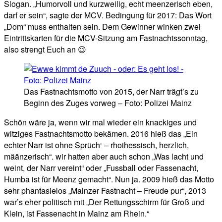
Slogan. „Humorvoll und kurzweilig, echt meenzerisch eben,
darf er sein“, sagte der MCV. Bedingung für 2017: Das Wort
„Dom“ muss enthalten sein. Dem Gewinner winken zwei
Eintrittskarten für die MCV-Sitzung am Fastnachtssonntag,
also strengt Euch an 😉
Das Fastnachtsmotto von 2015, der Narr trägt’s zu
Beginn des Zuges vorweg – Foto: Polizei Mainz
Schön wäre ja, wenn wir mal wieder ein knackiges und
witziges Fastnachtsmotto bekämen. 2016 hieß das „Ein
echter Narr ist ohne Sprüch‘ – rhoihessisch, herzlich,
määnzerisch“. wir hatten aber auch schon „Was lacht und
weint, der Narr vereint“ oder „Fussball oder Fassenacht,
Humba ist für Meenz gemacht“. Nun ja. 2009 hieß das Motto
sehr phantasielos „Mainzer Fastnacht – Freude pur“, 2013
war’s eher politisch mit „Der Rettungsschirm für Groß und
Klein, ist Fassenacht in Mainz am Rhein.“