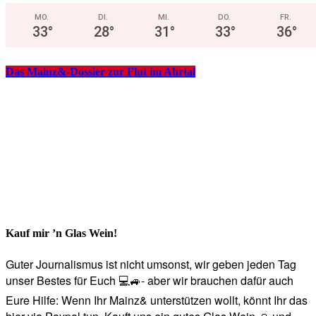
MO.
DI.
MI.
DO.
FR.
33
°
28
°
31
°
33
°
36
°
Das Mainz&-Dossier zur Flut im Ahrtal
Kauf mir ’n Glas Wein!
Guter Journalismus ist nicht umsonst, wir geben jeden Tag
unser Bestes für Euch 💻🚙- aber wir brauchen dafür auch
Eure Hilfe: Wenn Ihr Mainz& unterstützen wollt, könnt Ihr das