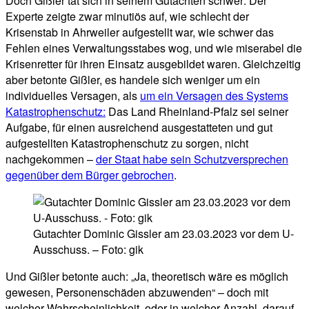
Doch Gißler tat sich in seinem Gutachten schwer: Der
Experte zeigte zwar minutiös auf, wie schlecht der
Krisenstab in Ahrweiler aufgestellt war, wie schwer das
Fehlen eines Verwaltungsstabes wog, und wie miserabel die
Krisenretter für ihren Einsatz ausgebildet waren. Gleichzeitig
aber betonte Gißler, es handele sich weniger um ein
individuelles Versagen, als
um ein Versagen des Systems
Katastrophenschutz:
Das Land Rheinland-Pfalz sei seiner
Aufgabe, für einen ausreichend ausgestatteten und gut
aufgestellten Katastrophenschutz zu sorgen, nicht
nachgekommen –
der Staat habe sein Schutzversprechen
gegenüber dem Bürger gebrochen
.
Gutachter Dominic Gissler am 23.03.2023 vor dem U-
Ausschuss. – Foto: gik
Und Gißler betonte auch: „Ja, theoretisch wäre es möglich
gewesen, Personenschäden abzuwenden“ – doch mit
welcher Wahrscheinlichkeit, oder in welcher Anzahl, darauf