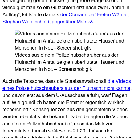
Verlängerung gehen musste. „Die große Frage ist doch:
wieso gibt man so ein Gutachtern erst nach zwei Jahren in
Auftrag“, kritisierte damals
der Obmann der Freien Wähler,
Stephan Wefelscheid, gegenüber Mainz&
.
Videos aus einem Polizeihubscharuber aus der
Flutnacht im Ahrtal zeigten überflutete Häuser und
Menschen in Not. – Screenshot: gik
Auch die Tatsache, dass die Staatsanwaltschaft
die Videos
eines Polizeihubschraubers aus der Flutnacht nicht kannte
,
und davon erst aus dem U-Ausschuss erfuhr, warf Fragen
auf: Wie gründlich hatten die Ermittler eigentlich wirklich
recherchiert? Konsequenzen aus den gesichteten Videos
wurden ebenfalls nie bekannt. Dabei belegten die Videos
aus einem Polizeihubschrauber, dass das Mainzer
Innenministerium ab spätestens 21.20 Uhr von der
gigantischen Flutwelle im Ahrtal wusste, und zur Aufklärung