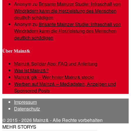
Anonym
zu
Brisante Mainzer Studie: Infraschall von
Windrädern kann die Herzleistung des Menschen
deutlich schädigen
Anonym
zu
Brisante Mainzer Studie: Infraschall von
Windrädern kann die Herzleistung des Menschen
deutlich schädigen
Über Mainz&
Mainz& Solidar-Abo: FAQ und Anleitung
Was ist Mainz&?
Mainz& gik – Wer hinter Mainz& steckt
Werben auf Mainz& – Mediadaten, Anzeigen und
Sponsored Posts
Impressum
Datenschutz
© 2015 - 2026 Mainz& - Alle Rechte vorbehalten
MEHR STORYS