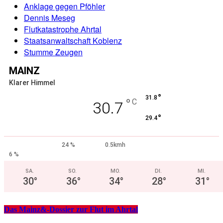
Anklage gegen Pföhler
Dennis Meseg
Flutkatastrophe Ahrtal
Staatsanwaltschaft Koblenz
Stumme Zeugen
MAINZ
Klarer Himmel
°
31.8
°
C
30.7
°
29.4
24 %
0.5kmh
6 %
SA.
SO.
MO.
DI.
MI.
30
°
36
°
34
°
28
°
31
°
Das Mainz&-Dossier zur Flut im Ahrtal