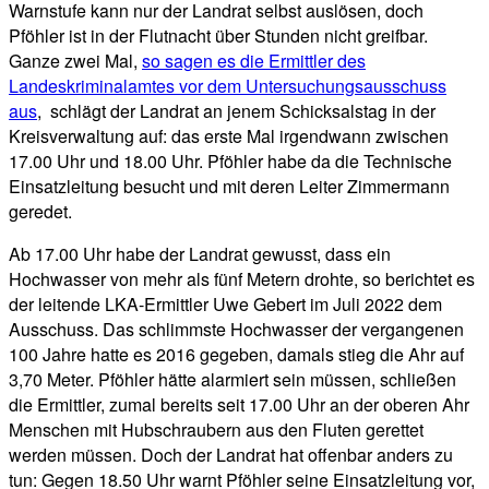
Warnstufe kann nur der Landrat selbst auslösen, doch
Pföhler ist in der Flutnacht über Stunden nicht greifbar.
Ganze zwei Mal,
so sagen es die Ermittler des
Landeskriminalamtes vor dem Untersuchungsausschuss
aus
, schlägt der Landrat an jenem Schicksalstag in der
Kreisverwaltung auf: das erste Mal irgendwann zwischen
17.00 Uhr und 18.00 Uhr. Pföhler habe da die Technische
Einsatzleitung besucht und mit deren Leiter Zimmermann
geredet.
Ab 17.00 Uhr habe der Landrat gewusst, dass ein
Hochwasser von mehr als fünf Metern drohte, so berichtet es
der leitende LKA-Ermittler Uwe Gebert im Juli 2022 dem
Ausschuss. Das schlimmste Hochwasser der vergangenen
100 Jahre hatte es 2016 gegeben, damals stieg die Ahr auf
3,70 Meter. Pföhler hätte alarmiert sein müssen, schließen
die Ermittler, zumal bereits seit 17.00 Uhr an der oberen Ahr
Menschen mit Hubschraubern aus den Fluten gerettet
werden müssen. Doch der Landrat hat offenbar anders zu
tun: Gegen 18.50 Uhr warnt Pföhler seine Einsatzleitung vor,