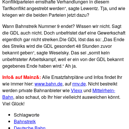
Konfliktparteien ernsthafte Verhandlungen in diesem
Tarifkonflikt angestrebt werden“, sagte Lewentz. Tja, und wie
kriegen wir die beiden Parteien jetzt dazu?
Wann Bahnstreik Nummer 9 endet? Wissen wir nicht. Sagt
die GDL auch nicht. Doch unbefristet darf eine Gewerkschaft
eigentlich gar nicht streiken.Die GDL löst das so: „Das Ende
des Streiks wird die GDL gesondert 48 Stunden zuvor
bekannt geben“, sagte Weselsky. Das sei „somit kein
unbefristeter Arbeitskampf, weil er ein von der GDL bekannt
gegebenes Ende haben wird.“ Ah ja.
Info& auf Mainz&:
Alle Ersatzfahrpläne und Infos findet Ihr
wie immer hier:
www.bahn.de
, auf
rmv.de
. Nicht bestreikt
werden private Bahnanbieter wie
Vlexx
und
Mittelrhein-
Bahn
, also schaut, ob Ihr hier vielleicht ausweichen könnt.
Viel Glück!
Schlagworte
Bahnstreik
Deutsche Bahn