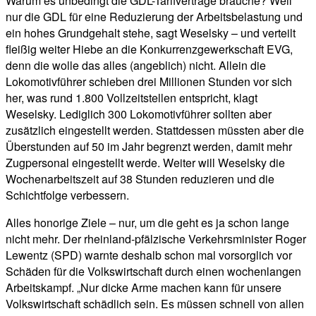
Warum es unbedingt die GDL-Tarifverträge brauche? Weil
nur die GDL für eine Reduzierung der Arbeitsbelastung und
ein hohes Grundgehalt stehe, sagt Weselsky – und verteilt
fleißig weiter Hiebe an die Konkurrenzgewerkschaft EVG,
denn die wolle das alles (angeblich) nicht. Allein die
Lokomotivführer schieben drei Millionen Stunden vor sich
her, was rund 1.800 Vollzeitstellen entspricht, klagt
Weselsky. Lediglich 300 Lokomotivführer sollten aber
zusätzlich eingestellt werden. Stattdessen müssten aber die
Überstunden auf 50 im Jahr begrenzt werden, damit mehr
Zugpersonal eingestellt werde. Weiter will Weselsky die
Wochenarbeitszeit auf 38 Stunden reduzieren und die
Schichtfolge verbessern.
Alles honorige Ziele – nur, um die geht es ja schon lange
nicht mehr. Der rheinland-pfälzische Verkehrsminister Roger
Lewentz (SPD) warnte deshalb schon mal vorsorglich vor
Schäden für die Volkswirtschaft durch einen wochenlangen
Arbeitskampf. „Nur dicke Arme machen kann für unsere
Volkswirtschaft schädlich sein. Es müssen schnell von allen