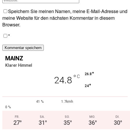
Speichern Sie meinen Namen, meine E-Mail-Adresse und
meine Website für den nächsten Kommentar in diesem
Browser.
*
MAINZ
Klarer Himmel
°
26.8
°
C
24.8
°
24
41 %
1.7kmh
0 %
FR.
SA.
SO.
MO.
DI.
27
°
31
°
35
°
36
°
30
°