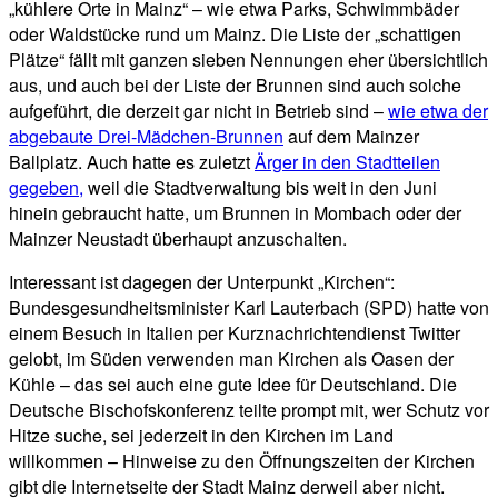
„kühlere Orte in Mainz“ – wie etwa Parks, Schwimmbäder
oder Waldstücke rund um Mainz. Die Liste der „schattigen
Plätze“ fällt mit ganzen sieben Nennungen eher übersichtlich
aus, und auch bei der Liste der Brunnen sind auch solche
aufgeführt, die derzeit gar nicht in Betrieb sind –
wie etwa der
abgebaute Drei-Mädchen-Brunnen
auf dem Mainzer
Ballplatz. Auch hatte es zuletzt
Ärger in den Stadtteilen
gegeben,
weil die Stadtverwaltung bis weit in den Juni
hinein gebraucht hatte, um Brunnen in Mombach oder der
Mainzer Neustadt überhaupt anzuschalten.
Interessant ist dagegen der Unterpunkt „Kirchen“:
Bundesgesundheitsminister Karl Lauterbach (SPD) hatte von
einem Besuch in Italien per Kurznachrichtendienst Twitter
gelobt, im Süden verwenden man Kirchen als Oasen der
Kühle – das sei auch eine gute Idee für Deutschland. Die
Deutsche Bischofskonferenz teilte prompt mit, wer Schutz vor
Hitze suche, sei jederzeit in den Kirchen im Land
willkommen – Hinweise zu den Öffnungszeiten der Kirchen
gibt die Internetseite der Stadt Mainz derweil aber nicht.