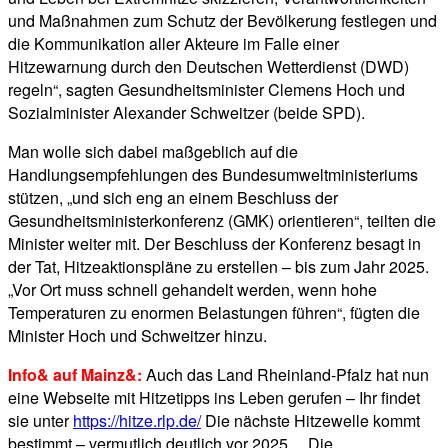
und Maßnahmen zum Schutz der Bevölkerung festlegen und
die Kommunikation aller Akteure im Falle einer
Hitzewarnung durch den Deutschen Wetterdienst (DWD)
regeln“, sagten Gesundheitsminister Clemens Hoch und
Sozialminister Alexander Schweitzer (beide SPD).
Man wolle sich dabei maßgeblich auf die
Handlungsempfehlungen des Bundesumweltministeriums
stützen, „und sich eng an einem Beschluss der
Gesundheitsministerkonferenz (GMK) orientieren“, teilten die
Minister weiter mit. Der Beschluss der Konferenz besagt in
der Tat, Hitzeaktionspläne zu erstellen – bis zum Jahr 2025.
„Vor Ort muss schnell gehandelt werden, wenn hohe
Temperaturen zu enormen Belastungen führen“, fügten die
Minister Hoch und Schweitzer hinzu.
Info& auf Mainz&:
Auch das Land Rheinland-Pfalz hat nun
eine Webseite mit Hitzetipps ins Leben gerufen – Ihr findet
sie unter
https://hitze.rlp.de/
Die nächste Hitzewelle kommt
bestimmt – vermutlich deutlich vor 2025… Die