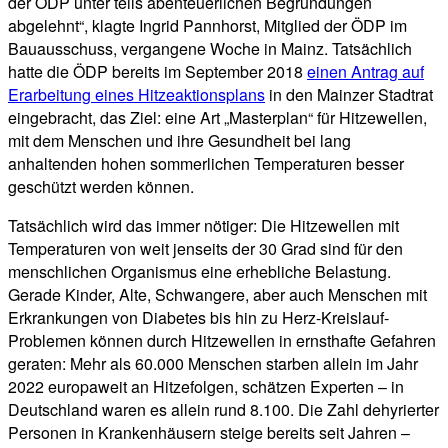
der ÖDP unter teils abenteuerlichen Begründungen
abgelehnt“, klagte Ingrid Pannhorst, Mitglied der ÖDP im
Bauausschuss, vergangene Woche in Mainz. Tatsächlich
hatte die ÖDP bereits im September 2018
einen Antrag auf
Erarbeitung eines Hitzeaktionsplans
in den Mainzer Stadtrat
eingebracht, das Ziel: eine Art „Masterplan“ für Hitzewellen,
mit dem Menschen und ihre Gesundheit bei lang
anhaltenden hohen sommerlichen Temperaturen besser
geschützt werden können.
Tatsächlich wird das immer nötiger: Die Hitzewellen mit
Temperaturen von weit jenseits der 30 Grad sind für den
menschlichen Organismus eine erhebliche Belastung.
Gerade Kinder, Alte, Schwangere, aber auch Menschen mit
Erkrankungen von Diabetes bis hin zu Herz-Kreislauf-
Problemen können durch Hitzewellen in ernsthafte Gefahren
geraten: Mehr als 60.000 Menschen starben allein im Jahr
2022 europaweit an Hitzefolgen, schätzen Experten – in
Deutschland waren es allein rund 8.100. Die Zahl dehyrierter
Personen in Krankenhäusern steige bereits seit Jahren –