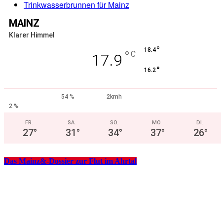
Trinkwasserbrunnen für Mainz
MAINZ
Klarer Himmel
°
18.4
°
C
17.9
°
16.2
54 %
2kmh
2 %
FR.
SA.
SO.
MO.
DI.
27
°
31
°
34
°
37
°
26
°
Das Mainz&-Dossier zur Flut im Ahrtal