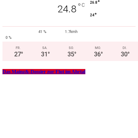
°
26.8
°
C
24.8
°
24
41 %
1.7kmh
0 %
FR.
SA.
SO.
MO.
DI.
27
°
31
°
35
°
36
°
30
°
Das Mainz&-Dossier zur Flut im Ahrtal