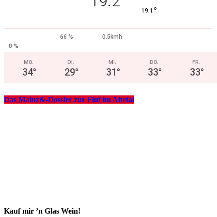
19.2
°
19.1
66 %
0.5kmh
0 %
MO.
DI.
MI.
DO.
FR.
34
°
29
°
31
°
33
°
33
°
Das Mainz&-Dossier zur Flut im Ahrtal
Kauf mir ’n Glas Wein!