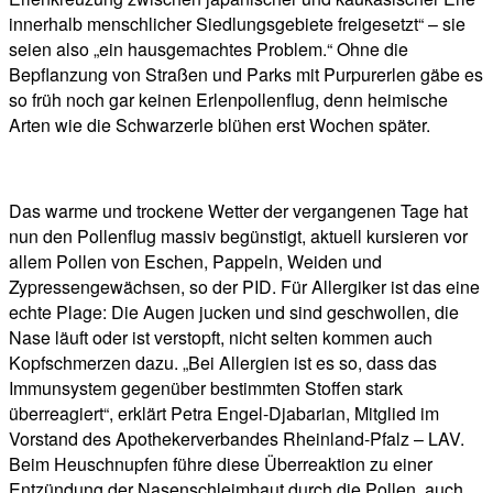
innerhalb menschlicher Siedlungsgebiete freigesetzt“ – sie
seien also „ein hausgemachtes Problem.“ Ohne die
Bepflanzung von Straßen und Parks mit Purpurerlen gäbe es
so früh noch gar keinen Erlenpollenflug, denn heimische
Arten wie die Schwarzerle blühen erst Wochen später.
Das warme und trockene Wetter der vergangenen Tage hat
nun den Pollenflug massiv begünstigt, aktuell kursieren vor
allem Pollen von Eschen, Pappeln, Weiden und
Zypressengewächsen, so der PID. Für Allergiker ist das eine
echte Plage: Die Augen jucken und sind geschwollen, die
Nase läuft oder ist verstopft, nicht selten kommen auch
Kopfschmerzen dazu. „Bei Allergien ist es so, dass das
Immunsystem gegenüber bestimmten Stoffen stark
überreagiert“, erklärt Petra Engel-Djabarian, Mitglied im
Vorstand des Apothekerverbandes Rheinland-Pfalz – LAV.
Beim Heuschnupfen führe diese Überreaktion zu einer
Entzündung der Nasenschleimhaut durch die Pollen, auch