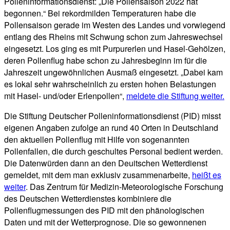
Polleninformationsdienst: „Die Pollensaison 2022 hat
begonnen.“ Bei rekordmilden Temperaturen habe die
Pollensaison gerade im Westen des Landes und vorwiegend
entlang des Rheins mit Schwung schon zum Jahreswechsel
eingesetzt. Los ging es mit Purpurerlen und Hasel-Gehölzen,
deren Pollenflug habe schon zu Jahresbeginn im für die
Jahreszeit ungewöhnlichen Ausmaß eingesetzt. „Dabei kam
es lokal sehr wahrscheinlich zu ersten hohen Belastungen
mit Hasel- und/oder Erlenpollen“,
meldete die Stiftung weiter.
Die Stiftung Deutscher Polleninformationsdienst (PID) misst
eigenen Angaben zufolge an rund 40 Orten in Deutschland
den aktuellen Pollenflug mit Hilfe von sogenannten
Pollenfallen, die durch geschultes Personal bedient werden.
Die Datenwürden dann an den Deuitschen Wetterdienst
gemeldet, mit dem man exklusiv zusammenarbeite,
heißt es
weiter
. Das Zentrum für Medizin-Meteorologische Forschung
des Deutschen Wetterdienstes kombiniere die
Pollenflugmessungen des PID mit den phänologischen
Daten und mit der Wetterprognose. Die so gewonnenen