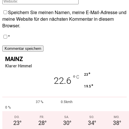
Speichern Sie meinen Namen, meine E-Mail-Adresse und
meine Website für den nächsten Kommentar in diesem
Browser.
*
MAINZ
Klarer Himmel
°
23
°
C
22.6
°
19.5
37 %
0.5kmh
0 %
DO.
FR.
SA.
SO.
MO.
23
°
28
°
30
°
34
°
38
°