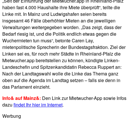
„Seit der Einführung der Mietwucher.app in Rheinland-Pfalz
haben fast 4.000 Haushalte ihre Miete überprüft“, teilte die
Linke mit. In Mainz und Ludwigshafen seien bereits
insgesamt 46 Fälle überhöhter Mieten an die jeweiligen
Verwaltungen weitergegeben worden. „Das zeigt, dass der
Bedarf riesig ist, und die Politik endlich etwas gegen die
Wuchermieten tun muss“, betonte Caren Lay,
mietenpolitische Sprecherin der Bundestagsfraktion. Ziel der
Linken sei es, für noch mehr Städte in Rheinland-Pfalz die
Mietwucher.app bereitstellen zu können, kündigte Linken-
Landeschefin und Spitzenkandidatin Rebecca Ruppert an:
Nach der Landtagswahl wolle die Linke das Thema ganz
oben auf die Agenda im Landtag setzen – falls sie denn in
das Parlament einzieht.
Info& auf Mainz&:
Den Link zur Mietwucher-App sowie Infos
dazu
findet Ihr hier im Internet
.
Werbung