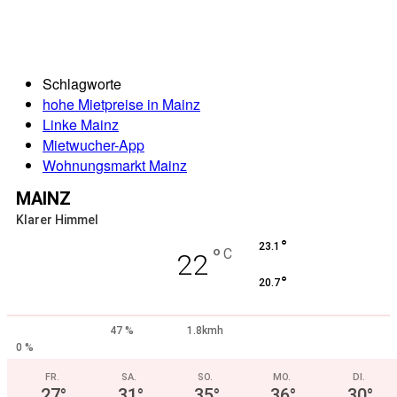
Schlagworte
hohe Mietpreise in Mainz
Linke Mainz
Mietwucher-App
Wohnungsmarkt Mainz
MAINZ
Klarer Himmel
°
23.1
°
C
22
°
20.7
47 %
1.8kmh
0 %
FR.
SA.
SO.
MO.
DI.
27
°
31
°
35
°
36
°
30
°