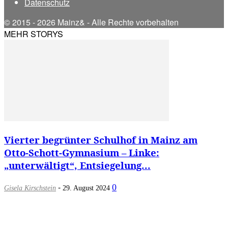
Datenschutz
© 2015 - 2026 Mainz& - Alle Rechte vorbehalten
MEHR STORYS
Vierter begrünter Schulhof in Mainz am
Otto-Schott-Gymnasium – Linke:
„unterwältigt“, Entsiegelung...
-
0
Gisela Kirschstein
29. August 2024