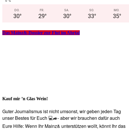
0 %
DO.
FR.
SA.
SO.
MO.
30
°
29
°
30
°
33
°
35
°
Das Mainz&-Dossier zur Flut im Ahrtal
Kauf mir ’n Glas Wein!
Guter Journalismus ist nicht umsonst, wir geben jeden Tag
unser Bestes für Euch 💻🚙- aber wir brauchen dafür auch
Eure Hilfe: Wenn Ihr Mainz& unterstützen wollt, könnt Ihr das