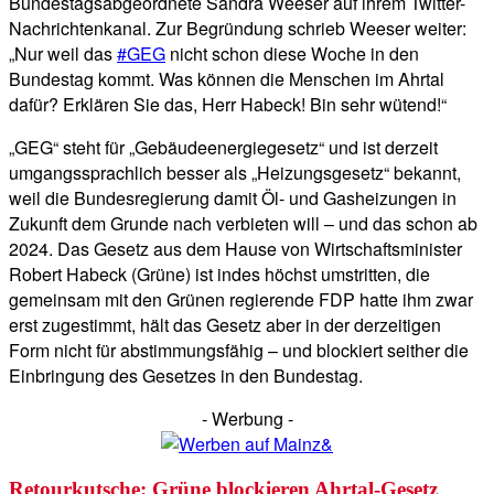
Bundestagsabgeordnete Sandra Weeser auf ihrem Twitter-
Nachrichtenkanal. Zur Begründung schrieb Weeser weiter:
„
Nur weil das
#GEG
nicht schon diese Woche in den
Bundestag kommt. Was können die Menschen im Ahrtal
dafür? Erklären Sie das, Herr Habeck!
Bin sehr wütend!“
„GEG“ steht für „Gebäudeenergiegesetz“ und ist derzeit
umgangssprachlich besser als „Heizungsgesetz“ bekannt,
weil die Bundesregierung damit Öl- und Gasheizungen in
Zukunft dem Grunde nach verbieten will – und das schon ab
2024. Das Gesetz aus dem Hause von Wirtschaftsminister
Robert Habeck (Grüne) ist indes höchst umstritten, die
gemeinsam mit den Grünen regierende FDP hatte ihm zwar
erst zugestimmt, hält das Gesetz aber in der derzeitigen
Form nicht für abstimmungsfähig – und blockiert seither die
Einbringung des Gesetzes in den Bundestag.
- Werbung -
Retourkutsche: Grüne blockieren Ahrtal-Gesetz