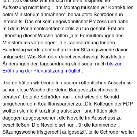
tun. „Das Gesetz war einfach für eine fristgerechte
Aufsetzung nicht fertig – am Montag mussten wir Korrekturen
beim Ministerium anmahnen“, behauptete Schröder nun
ihrerseits. Das sei kein ungewöhnlicher Prozess und habe
mit dem Parlamentsbetrieb nichts zu tun gehabt. Erst am
Dienstag dieser Woche hätten „alle Formulierungen des
Ministeriums vorgelegen“, die Tagesordnung für den
Bundestag werde aber schon in der Sitzungswoche davor
aufgesetzt. Was Schröder dabei verschweigt: Kurzfristige
Änderungen der Tagesordnung sind sogar noch
bis zur
Eröffnung der Plenarsitzung möglich
.
„Gerne hätten wir Grüne in unserem öffentlichen Ausschuss
schon diese Woche die kleine Baugesetzbuchnovelle
beraten“, betonte Schröder nun – und wies die Schuld
umgehend dem Koalitionspartner zu: „Die Kollegen der FDP
wollten sie nicht kurzfristig aufsetzen“ und hätten sich
dagegen ausgesprochen, die Novelle im Ausschuss zu
beschließen. Die Novelle sei nun „für die kommende
Sitzungswoche fristgerecht aufgesetzt“, teilte Schröder weiter