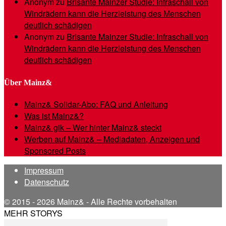
Anonym
zu
Brisante Mainzer Studie: Infraschall von
Windrädern kann die Herzleistung des Menschen
deutlich schädigen
Anonym
zu
Brisante Mainzer Studie: Infraschall von
Windrädern kann die Herzleistung des Menschen
deutlich schädigen
Über Mainz&
Mainz& Solidar-Abo: FAQ und Anleitung
Was ist Mainz&?
Mainz& gik – Wer hinter Mainz& steckt
Werben auf Mainz& – Mediadaten, Anzeigen und
Sponsored Posts
Impressum
Datenschutz
© 2015 - 2026 Mainz& - Alle Rechte vorbehalten
MEHR STORYS