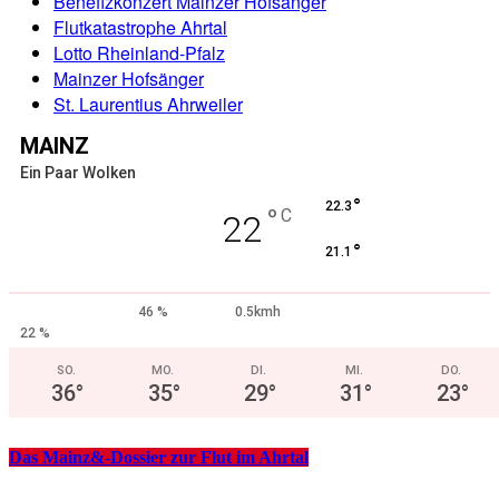
Benefizkonzert Mainzer Hofsänger
Flutkatastrophe Ahrtal
Lotto Rheinland-Pfalz
Mainzer Hofsänger
St. Laurentius Ahrweiler
MAINZ
Ein Paar Wolken
°
22.3
°
C
22
°
21.1
46 %
0.5kmh
22 %
SO.
MO.
DI.
MI.
DO.
36
°
35
°
29
°
31
°
23
°
Das Mainz&-Dossier zur Flut im Ahrtal