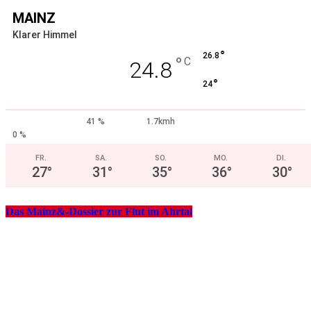
MAINZ
Klarer Himmel
°
26.8
°
C
24.8
°
24
41 %
1.7kmh
0 %
FR.
SA.
SO.
MO.
DI.
27
°
31
°
35
°
36
°
30
°
Das Mainz&-Dossier zur Flut im Ahrtal