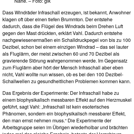
Nähe. – Foto: gik
Dass Windräder Infraschall erzeugen, ist bekannt, Anwohner
klagen oft über einen tiefen Brummton. Der entstehe
dadurch, dass die Flügel des Windrads beim Drehen Luft
gegen den Mast drückten, erklärt Vahl. Dadurch entstehe
nachgewiesenermaßen ein Schalldruckpegel von bis zu 100
Dezibel, schon bei einem einzigen Windrad – das sei lauter
als Fluglärm, der meist zwischen 60 und 70 Dezibel als
gravierende Störung wahrgenommen werde. Im Gegensatz
zum Fluglärm aber hört der Mensch Infraschall aber eben
nicht, Vahl wollte nun wissen, ob es bei den 100 Dezibel-
Schallwellen zu gesundheitlichen Problemen kommen kann.
Das Ergebnis der Experimente: Der Infraschall habe zu
einem biophysikalisch messbaren Effekt auf den Herzmuskel
geführt, sagt Vahl: „Infraschall ist kein esoterisches
Phänomen, sondern ein biophysikalisch messbarer Effekt,
den man ernst nehmen muss.“ Die Experimente der
Arbeitsgruppe seien im Übrigen wiederholbar und brächten