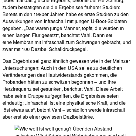
jedes mal das gleiche Ergebnis, betonte der Herzchirurg,
zudem bestätigten sie die Ergebnisse früherer Studien:
Bereits in den 1980er Jahren habe es erste Studien zu den
Auswirkungen von Infraschall mit jungen U-Boot-Soldaten
gegeben. „Das waren junge Männer, topfit, die wurden in
einen langen Flur gesetzt“, berichtet Vahl. Dann sei
eine Membran mit Infraschall zum Schwingen gebracht, und
zwar mit 100 Dezibel Schalldruckpegel.
Das Ergebnis sei ganz ähnlich gewesen wie in der Mainzer
Untersuchungen: Auch in den USA sei es zu deutlichen
Veränderungen des Hautwiderstands gekommen, die
Probanden hätten zu schwitzen begonnen – und ihre
Herzfrequenz sei gesunken, berichtet Vahl. Diese Arbeit
habe seine Gruppe aufgegriffen, die Ergebnisse seien
eindeutig: „Infraschall ist eine physikalische Kraft, und die
löst etwas aus“, betont Vahl – schädlich werde Infraschall
aber erst ab einer gewissen Dezibelstärke.