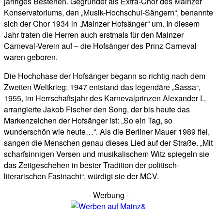
jähriges Bestehen. Gegründet als Extra-Chor des Mainzer
Konservatoriums, den „Musik-Hochschul-Sängern“, benannte
sich der Chor 1934 in „Mainzer Hofsänger“ um. In diesem
Jahr traten die Herren auch erstmals für den Mainzer
Carneval-Verein auf – die Hofsänger des Prinz Carneval
waren geboren.
Die Hochphase der Hofsänger begann so richtig nach dem
Zweiten Weltkrieg: 1947 entstand das legendäre „Sassa“,
1955, im Herrschaftsjahr des Karnevalprinzen Alexander I.,
arrangierte Jakob Fischer den Song, der bis heute das
Markenzeichen der Hofsänger ist: „So ein Tag, so
wunderschön wie heute…“. Als die Berliner Mauer 1989 fiel,
sangen die Menschen genau dieses Lied auf der Straße. „Mit
scharfsinnigen Versen und musikalischem Witz spiegeln sie
das Zeitgeschehen in bester Tradition der politisch-
literarischen Fastnacht“, würdigt sie der MCV.
- Werbung -