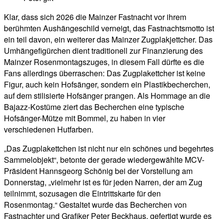
Klar, dass sich 2026 die Mainzer Fastnacht vor ihrem
berühmten Aushängeschild verneigt, das Fastnachtsmotto ist
ein teil davon, ein weiterer das Mainzer Zugplakjettcher. Das
Umhängefigürchen dient traditionell zur Finanzierung des
Mainzer Rosenmontagszuges, in diesem Fall dürfte es die
Fans allerdings überraschen: Das Zugplakettcher ist keine
Figur, auch kein Hofsänger, sondern ein Plastikbecherchen,
auf dem stilisierte Hofsänger prangen. Als Hommage an die
Bajazz-Kostüme ziert das Becherchen eine typische
Hofsänger-Mütze mit Bommel, zu haben in vier
verschiedenen Hutfarben.
„Das Zugplakettchen ist nicht nur ein schönes und begehrtes
Sammelobjekt“, betonte der gerade wiedergewählte MCV-
Präsident Hannsgeorg Schönig bei der Vorstellung am
Donnerstag, „vielmehr ist es für jeden Narren, der am Zug
teilnimmt, sozusagen die Eintrittskarte für den
Rosenmontag.“ Gestaltet wurde das Becherchen von
Fastnachter und Grafiker Peter Beckhaus, gefertigt wurde es