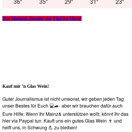
36
°
35
°
29
°
31
°
23
°
Das Mainz&-Dossier zur Flut im Ahrtal
Kauf mir ’n Glas Wein!
Guter Journalismus ist nicht umsonst, wir geben jeden Tag
unser Bestes für Euch 💻🚙- aber wir brauchen dafür auch
Eure Hilfe: Wenn Ihr Mainz& unterstützen wollt, könnt Ihr das
hier via Paypal tun. Kauft uns ein gutes Glas Wein 🍷 und
helft uns, in Schwung 💪 zu bleiben!