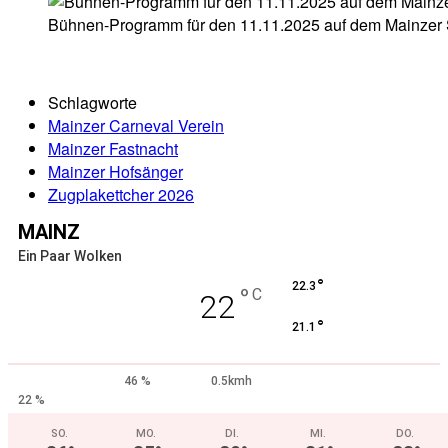
Bühnen-Programm für den 11.11.2025 auf dem Mainzer Sc
Schlagworte
Mainzer Carneval Verein
Mainzer Fastnacht
Mainzer Hofsänger
Zugplakettcher 2026
MAINZ
Ein Paar Wolken
°
22.3
°
C
22
°
21.1
46 %
0.5kmh
22 %
SO.
MO.
DI.
MI.
DO.