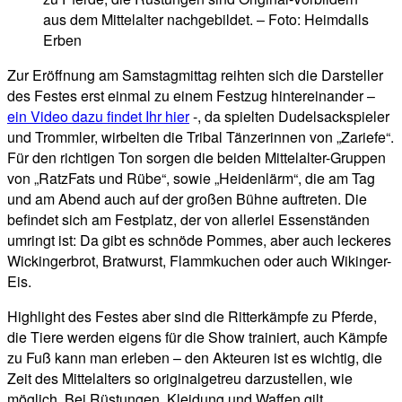
aus dem Mittelalter nachgebildet. – Foto: Heimdalls
Erben
Zur Eröffnung am Samstagmittag reihten sich die Darsteller
des Festes erst einmal zu einem Festzug hintereinander –
ein Video dazu findet Ihr hier
-, da spielten Dudelsackspieler
und Trommler, wirbelten die Tribal Tänzerinnen von „Zariefe“.
Für den richtigen Ton sorgen die beiden Mittelalter-Gruppen
von „RatzFats und Rübe“, sowie „Heidenlärm“, die am Tag
und am Abend auch auf der großen Bühne auftreten. Die
befindet sich am Festplatz, der von allerlei Essenständen
umringt ist: Da gibt es schnöde Pommes, aber auch leckeres
Wickingerbrot, Bratwurst, Flammkuchen oder auch Wikinger-
Eis.
Highlight des Festes aber sind die Ritterkämpfe zu Pferde,
die Tiere werden eigens für die Show trainiert, auch Kämpfe
zu Fuß kann man erleben – den Akteuren ist es wichtig, die
Zeit des Mittelalters so originalgetreu darzustellen, wie
möglich. Bei Rüstungen, Kleidung und Waffen gilt