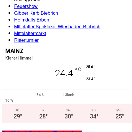
Feuershow
Gibber Kerb Biebrich
Heimdalls Erben
Mittelalter Spektakel Wiesbaden-Biebrich
Mittelaltermarkt
Ritterturnier
MAINZ
Klarer Himmel
°
25.6
°
C
24.4
°
23.4
54 %
1.3kmh
10 %
DO.
FR.
SA.
SO.
MO.
29
°
28
°
30
°
34
°
25
°