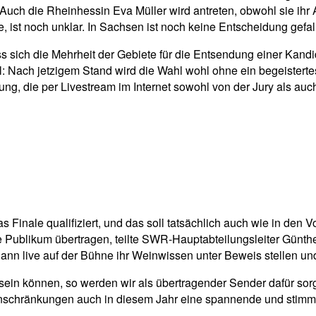
uch die Rheinhessin Eva Müller wird antreten, obwohl sie ihr 
 ist noch unklar. In Sachsen ist noch keine Entscheidung gefal
ass sich die Mehrheit der Gebiete für die Entsendung einer Kand
hl: Nach jetzigem Stand wird die Wahl wohl ohne ein begeiste
gung, die per Livestream im Internet sowohl von der Jury als au
 Finale qualifiziert, und das soll tatsächlich auch wie in den V
ublikum übertragen, teilte SWR-Hauptabteilungsleiter Günther
nn live auf der Bühne ihr Weinwissen unter Beweis stellen un
 sein können, so werden wir als übertragender Sender dafür so
er Einschränkungen auch in diesem Jahr eine spannende und sti