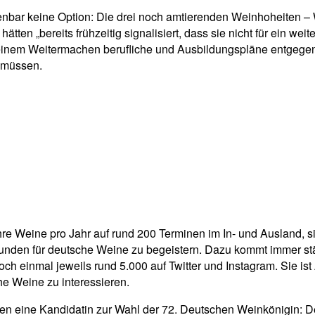
enbar keine Option: Die drei noch amtierenden Weinhoheiten –
tten „bereits frühzeitig signalisiert, dass sie nicht für ein we
einem Weitermachen berufliche und Ausbildungspläne entgegen 
 müssen.
hre Weine pro Jahr auf rund 200 Terminen im In- und Ausland, s
nden für deutsche Weine zu begeistern. Dazu kommt immer stä
ch einmal jeweils rund 5.000 auf Twitter und Instagram. Sie i
e Weine zu interessieren.
n eine Kandidatin zur Wahl der 72. Deutschen Weinkönigin: Def