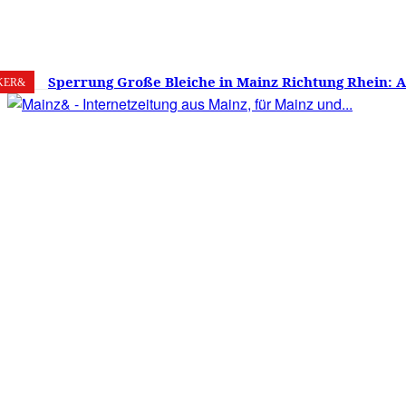
7. August 2026
Mainz
C
17.9
Sperrung Große Bleiche in Mainz Richtung Rhein: 
KER&
verwirrt, Mainzer stinksauer – Haben die Mainzer 
gestimmt?