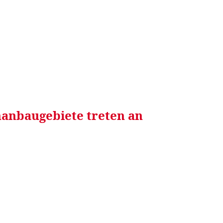
RRETEI&
WEIN&
SPONSORED&
WERBEN AUF
anbaugebiete treten an