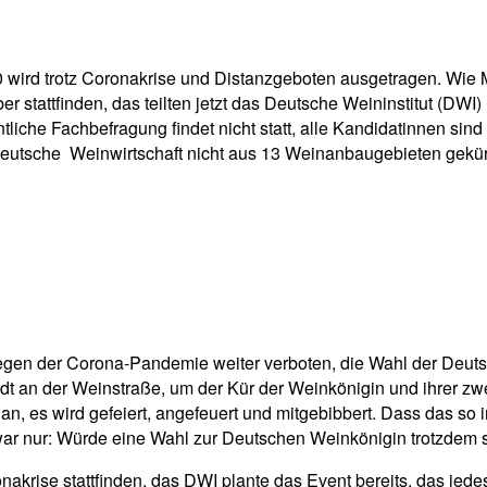
pp
Email
Drucken
20 wird trotz Coronakrise und Distanzgeboten ausgetragen. Wie
stattfinden, das teilten jetzt das Deutsche Weininstitut (DWI)
ntliche Fachbefragung findet nicht statt, alle Kandidatinnen si
 deutsche Weinwirtschaft nicht aus 13 Weinanbaugebieten gekür
egen der Corona-Pandemie weiter verboten, die Wahl der Deut
dt an der Weinstraße, um der Kür der Weinkönigin und ihrer 
, es wird gefeiert, angefeuert und mitgebibbert. Dass das so i
r nur: Würde eine Wahl zur Deutschen Weinkönigin trotzdem st
onakrise stattfinden, das DWI plante das Event bereits, das je