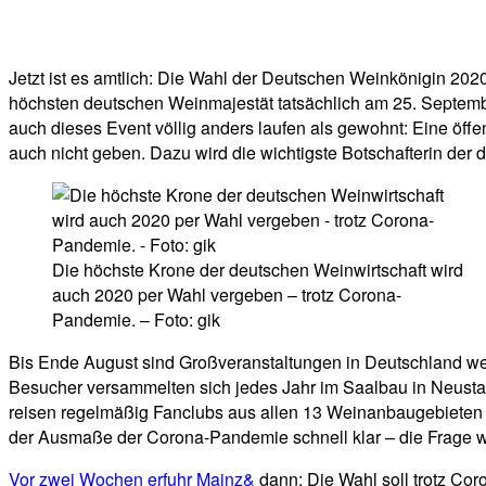
Facebook
Twitter
Telegram
WhatsA
Jetzt ist es amtlich: Die Wahl der Deutschen Weinkönigin 20
höchsten deutschen Weinmajestät tatsächlich am 25. September 
auch dieses Event völlig anders laufen als gewohnt: Eine öffe
auch nicht geben. Dazu wird die wichtigste Botschafterin der
Die höchste Krone der deutschen Weinwirtschaft wird
auch 2020 per Wahl vergeben – trotz Corona-
Pandemie. – Foto: gik
Bis Ende August sind Großveranstaltungen in Deutschland w
Besucher versammelten sich jedes Jahr im Saalbau in Neusta
reisen regelmäßig Fanclubs aus allen 13 Weinanbaugebieten an
der Ausmaße der Corona-Pandemie schnell klar – die Frage wa
Vor zwei Wochen erfuhr Mainz&
dann: Die Wahl soll trotz Cor