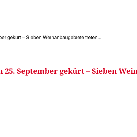
WISSEN&
VERKEHR&
FLUT AHRTAL&
NA
r gekürt – Sieben Weinanbaugebiete treten...
 25. September gekürt – Sieben Wein