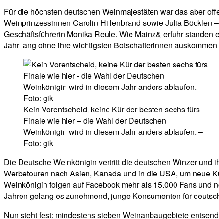
Für die höchsten deutschen Weinmajestäten war das aber off
Weinprinzessinnen Carolin Hillenbrand sowie Julia Böcklen – hä
Geschäftsführerin Monika Reule. Wie Mainz& erfuhr standen 
Jahr lang ohne ihre wichtigsten Botschafterinnen auskommen
Kein Vorentscheid, keine Kür der besten sechs fürs
Finale wie hier – die Wahl der Deutschen
Weinkönigin wird in diesem Jahr anders ablaufen. –
Foto: gik
Die Deutsche Weinkönigin vertritt die deutschen Winzer und i
Werbetouren nach Asien, Kanada und in die USA, um neue Ku
Weinkönigin folgen auf Facebook mehr als 15.000 Fans und no
Jahren gelang es zunehmend, junge Konsumenten für deutsch
Nun steht fest: mindestens sieben Weinanbaugebiete entsende