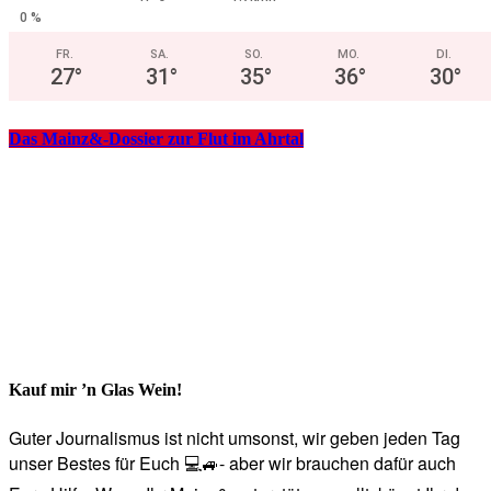
0 %
FR.
SA.
SO.
MO.
DI.
27
°
31
°
35
°
36
°
30
°
Das Mainz&-Dossier zur Flut im Ahrtal
Kauf mir ’n Glas Wein!
Guter Journalismus ist nicht umsonst, wir geben jeden Tag
unser Bestes für Euch 💻🚙- aber wir brauchen dafür auch