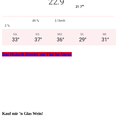
22.9
°
21.7
49 %
3.1kmh
2 %
SA.
SO.
MO.
DI.
MI.
33
°
37
°
36
°
29
°
31
°
Das Mainz&-Dossier zur Flut im Ahrtal
Kauf mir ’n Glas Wein!