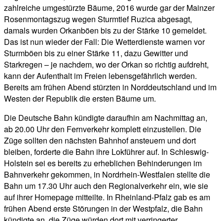
zahlreiche umgestürzte Bäume, 2016 wurde gar der Mainzer
Rosenmontagszug wegen Sturmtief Ruzica abgesagt,
damals wurden Orkanböen bis zu der Stärke 10 gemeldet.
Das ist nun wieder der Fall: Die Wetterdienste warnen vor
Sturmböen bis zu einer Stärke 11, dazu Gewitter und
Starkregen – je nachdem, wo der Orkan so richtig aufdreht,
kann der Aufenthalt im Freien lebensgefährlich werden.
Bereits am frühen Abend stürzten in Norddeutschland und im
Westen der Republik die ersten Bäume um.
Die Deutsche Bahn kündigte daraufhin am Nachmittag an,
ab 20.00 Uhr den Fernverkehr komplett einzustellen. Die
Züge sollten den nächsten Bahnhof ansteuern und dort
bleiben, forderte die Bahn ihre Lokführer auf. In Schleswig-
Holstein sei es bereits zu erheblichen Behinderungen im
Bahnverkehr gekommen, in Nordrhein-Westfalen stellte die
Bahn um 17.30 Uhr auch den Regionalverkehr ein, wie sie
auf ihrer Homepage mitteilte. In Rheinland-Pfalz gab es am
frühen Abend erste Störungen in der Westpfalz, die Bahn
kündigte an, die Züge würden dort mit verringerter