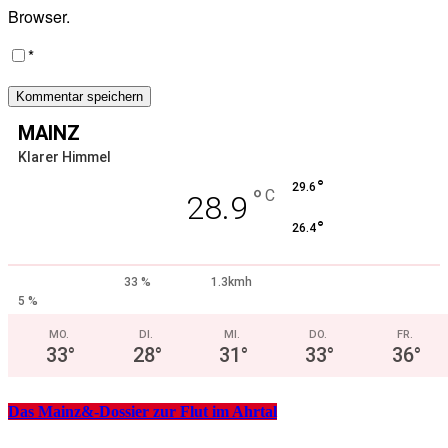
Browser.
*
MAINZ
Klarer Himmel
°
29.6
°
C
28.9
°
26.4
33 %
1.3kmh
5 %
MO.
DI.
MI.
DO.
FR.
33
°
28
°
31
°
33
°
36
°
Das Mainz&-Dossier zur Flut im Ahrtal