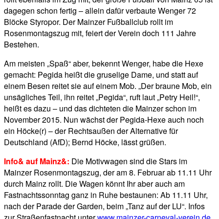
dagegen schon fertig – allein dafür verbaute Wenger 72
Blöcke Styropor. Der Mainzer Fußballclub rollt im
Rosenmontagszug mit, feiert der Verein doch 111 Jahre
Bestehen.
Am meisten „Spaß“ aber, bekennt Wenger, habe die Hexe
gemacht: Pegida heißt die gruselige Dame, und statt auf
einem Besen reitet sie auf einem Mob. „Der braune Mob, ein
unsägliches Teil, ihn reitet „Pegida“, ruft laut „Petry Heil!“,
heißt es dazu – und das dichteten die Mainzer schon im
November 2015. Nun wächst der Pegida-Hexe auch noch
ein Höcke(r) – der Rechtsaußen der Alternative für
Deutschland (AfD); Bernd Höcke, lässt grüßen.
Info& auf Mainz&:
Die Motivwagen sind die Stars im
Mainzer Rosenmontagszug, der am 8. Februar ab 11.11 Uhr
durch Mainz rollt. Die Wagen könnt Ihr aber auch am
Fastnachtssonntag ganz in Ruhe bestaunen: Ab 11.11 Uhr,
nach der Parade der Garden, beim „Tanz auf der LU“. Infos
zur Straßenfastnacht unter
www.mainzer-carneval-verein.de