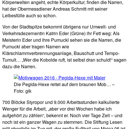
Körperwelten angeht, echte Körperkultur, finden die Narren,
hat der Obermessdiener Andreas Schmitt mit seiner
Leibesfülle auch so schon.
Von der Stadtspitze bekommt übrigens nur Umwelt- und
Verkehrsdezernentin Katrin Eder (Grüne) ihr Fett weg: Als
Meisterin Eder und ihre Pumuckl sehen sie die Narren, die
Pumuckl aber tragen Namen wie
Klärschlammverbrennungsanlage, Bauschutt und Tempo-
Tumult… „Wer die Kobolde ruft, ist selbst dran schuld!“ sagen
dazu die Narren.
Die Pegida-Hexe reitet auf dem braunen Mob… –
Foto: gik
700 Blöcke Styropor und 9.000 Arbeitsstunden kalkulierte
Wenger für die Arbeit, „aber vor drei Wochen habe ich
aufgehört zu zählen“, bekennt er. Noch vier Tage Zeit – und
noch ist ein ganzer Wagen zu stemmen. Die Stiftung Lesen
rollt ebenfalls im Zug mit, der große Fußball von Mainz 05 ist