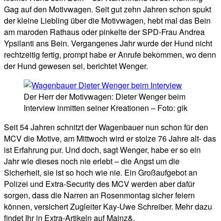
Gag auf den Motivwagen. Seit gut zehn Jahren schon spukt
der kleine Liebling über die Motivwagen, hebt mal das Bein
am maroden Rathaus oder pinkelte der SPD-Frau Andrea
Ypsilanti ans Bein. Vergangenes Jahr wurde der Hund nicht
rechtzeitig fertig, prompt habe er Anrufe bekommen, wo denn
der Hund gewesen sei, berichtet Wenger.
Der Herr der Motivwagen: Dieter Wenger beim
Interview inmitten seiner Kreationen – Foto: gik
Seit 54 Jahren schnitzt der Wagenbauer nun schon für den
MCV die Motive, am Mittwoch wird er stolze 76 Jahre alt- das
ist Erfahrung pur. Und doch, sagt Wenger, habe er so ein
Jahr wie dieses noch nie erlebt – die Angst um die
Sicherheit, sie ist so hoch wie nie. Ein Großaufgebot an
Polizei und Extra-Security des MCV werden aber dafür
sorgen, dass die Narren an Rosenmontag sicher feiern
können, versichert Zugleiter Kay-Uwe Schreiber. Mehr dazu
findet Ihr in Extra-Artikeln auf Mainz&.