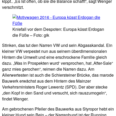
kippt.. „Es ist offen, ob sie die Balance schafft“, sagt Wenger
verschmitzt.
Kniefall vor dem Despoten: Europa küsst Erdogan
die Füße – Foto: gik
Stinken, das tut den Narren VW und sein Abgasskandal. Ein
kleiner VW verpestet nun aus seinem überdimensionalen
Hintern die Umwelt und eine erschrockene Familie gleich
dazu. „Was in Prospekten wurd‘ versprochen, hat ‚After-Sale“
ganz mies gerochen“, reimen die Narren dazu. Am
Allerwertesten ist auch die Schiersteiner Brücke, das marode
Bauwerk erwächst aus dem Hintern des Mainzer
Verkehrsministers Roger Lewentz (SPD). Der aber stecke
„den Kopf in den Sand und versucht, sich rauszumogeln“,
findet Wenger.
Am gebrochenen Pfeiler des Bauwerks aus Styropor hebt ein
kleiner Hund sein Bein – der Narrenhund ist der Running