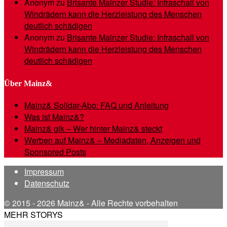
Anonym
zu
Brisante Mainzer Studie: Infraschall von
Windrädern kann die Herzleistung des Menschen
deutlich schädigen
Anonym
zu
Brisante Mainzer Studie: Infraschall von
Windrädern kann die Herzleistung des Menschen
deutlich schädigen
Über Mainz&
Mainz& Solidar-Abo: FAQ und Anleitung
Was ist Mainz&?
Mainz& gik – Wer hinter Mainz& steckt
Werben auf Mainz& – Mediadaten, Anzeigen und
Sponsored Posts
Impressum
Datenschutz
© 2015 - 2026 Mainz& - Alle Rechte vorbehalten
MEHR STORYS