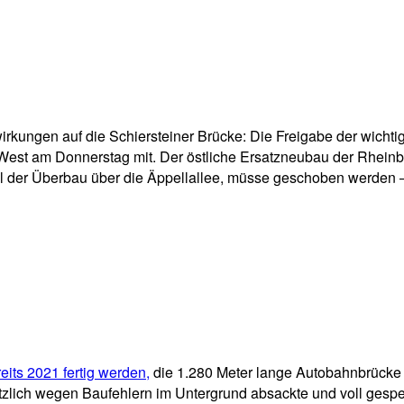
pp
Email
Drucken
wirkungen auf die Schiersteiner Brücke: Die Freigabe der wi
West am Donnerstag mit. Der östliche Ersatzneubau der Rheinb
l der Überbau über die Äppellallee, müsse geschoben werden – 
eits 2021 fertig werden,
die 1.280 Meter lange Autobahnbrücke 
tzlich wegen Baufehlern im Untergrund absackte und voll gespe