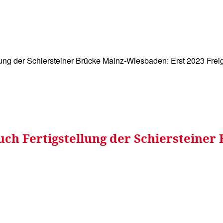
WISSEN&
VERKEHR&
FLUT AHRTAL&
NA
llung der Schiersteiner Brücke Mainz-Wiesbaden: Erst 2023 Fre
uch Fertigstellung der Schiersteiner