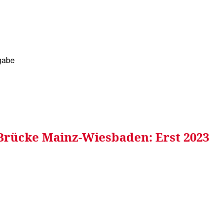
RRETEI&
WEIN&
SPONSORED&
WERBEN AUF
igabe
 Brücke Mainz-Wiesbaden: Erst 2023