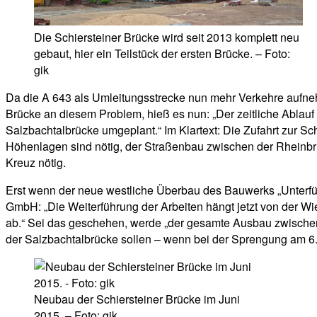
Die Schiersteiner Brücke wird seit 2013 komplett neu
gebaut, hier ein Teilstück der ersten Brücke. – Foto:
gik
Da die A 643 als Umleitungsstrecke nun mehr Verkehre aufneh
Brücke an diesem Problem, hieß es nun: „Der zeitliche Ablauf
Salzbachtalbrücke umgeplant.“ Im Klartext: Die Zufahrt zur Sc
Höhenlagen sind nötig, der Straßenbau zwischen der Rheinbrü
Kreuz nötig.
Erst wenn der neue westliche Überbau des Bauwerks „Unterführ
GmbH: „Die Weiterführung der Arbeiten hängt jetzt von der W
ab.“ Sei das geschehen, werde „der gesamte Ausbau zwischen
der Salzbachtalbrücke sollen – wenn bei der Sprengung am 6. 
Neubau der Schiersteiner Brücke im Juni
2015. – Foto: gik