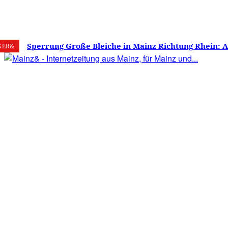
8. August 2026
Mainz
C
19.3
Sperrung Große Bleiche in Mainz Richtung Rhein: 
KER&
verwirrt, Mainzer stinksauer – Haben die Mainzer 
gestimmt?