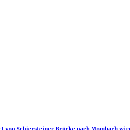
WISSEN&
VERKEHR&
FLUT AHRTAL&
NA
t von Schiersteiner Brücke nach Mombach wir