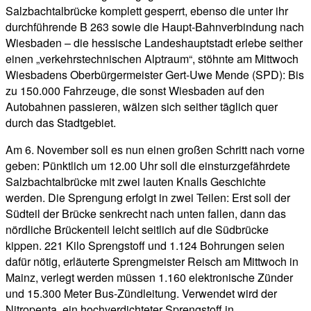
Salzbachtalbrücke komplett gesperrt, ebenso die unter ihr
durchführende B 263 sowie die Haupt-Bahnverbindung nach
Wiesbaden – die hessische Landeshauptstadt erlebe seither
einen „verkehrstechnischen Alptraum“, stöhnte am Mittwoch
Wiesbadens Oberbürgermeister Gert-Uwe Mende (SPD): Bis
zu 150.000 Fahrzeuge, die sonst Wiesbaden auf den
Autobahnen passieren, wälzen sich seither täglich quer
durch das Stadtgebiet.
Am 6. November soll es nun einen großen Schritt nach vorne
geben: Pünktlich um 12.00 Uhr soll die einsturzgefährdete
Salzbachtalbrücke mit zwei lauten Knalls Geschichte
werden. Die Sprengung erfolgt in zwei Teilen: Erst soll der
Südteil der Brücke senkrecht nach unten fallen, dann das
nördliche Brückenteil leicht seitlich auf die Südbrücke
kippen. 221 Kilo Sprengstoff und 1.124 Bohrungen seien
dafür nötig, erläuterte Sprengmeister Reisch am Mittwoch in
Mainz, verlegt werden müssen 1.160 elektronische Zünder
und 15.300 Meter Bus-Zündleitung. Verwendet wird der
Nitropenta, ein hochverdichteter Sprengstoff in