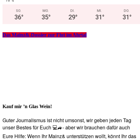
16 %
SO.
MO.
DI.
MI.
DO.
36
°
35
°
29
°
31
°
31
°
Das Mainz&-Dossier zur Flut im Ahrtal
Kauf mir ’n Glas Wein!
Guter Journalismus ist nicht umsonst, wir geben jeden Tag
unser Bestes für Euch 💻🚙- aber wir brauchen dafür auch
Eure Hilfe: Wenn Ihr Mainz& unterstützen wollt, könnt Ihr das