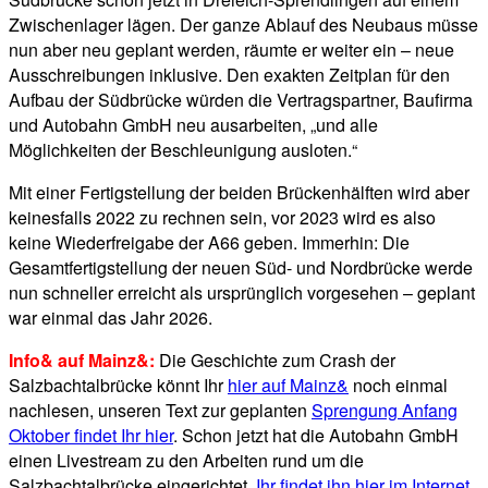
Zwischenlager lägen. Der ganze Ablauf des Neubaus müsse
nun aber neu geplant werden, räumte er weiter ein – neue
Ausschreibungen inklusive. Den exakten Zeitplan für den
Aufbau der Südbrücke würden die Vertragspartner, Baufirma
und Autobahn GmbH neu ausarbeiten, „und alle
Möglichkeiten der Beschleunigung ausloten.“
Mit einer Fertigstellung der beiden Brückenhälften wird aber
keinesfalls 2022 zu rechnen sein, vor 2023 wird es also
keine Wiederfreigabe der A66 geben. Immerhin: Die
Gesamtfertigstellung der neuen Süd- und Nordbrücke werde
nun schneller erreicht als ursprünglich vorgesehen – geplant
war einmal das Jahr 2026.
Info& auf Mainz&:
Die Geschichte zum Crash der
Salzbachtalbrücke könnt Ihr
hier auf Mainz&
noch einmal
nachlesen, unseren Text zur geplanten
Sprengung Anfang
Oktober findet Ihr hier
. Schon jetzt hat die Autobahn GmbH
einen Livestream zu den Arbeiten rund um die
Salzbachtalbrücke eingerichtet,
Ihr findet ihn hier im Internet
.