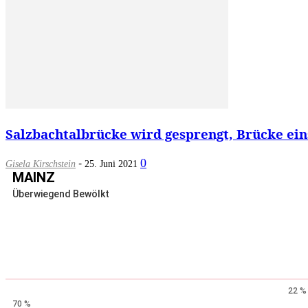
Salzbachtalbrücke wird gesprengt, Brücke eins
-
0
Gisela Kirschstein
25. Juni 2021
MAINZ
Überwiegend Bewölkt
22 %
70 %