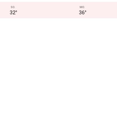
SO.
MO.
32
°
36
°