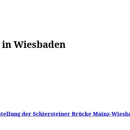
WISSEN&
VERKEHR&
FLUT AHRTAL&
NA
 in Wiesbaden
stellung der Schiersteiner Brücke Mainz-Wiesbad