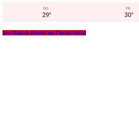
DO.
FR.
29
°
30
°
Das Mainz&-Dossier zur Flut im Ahrtal