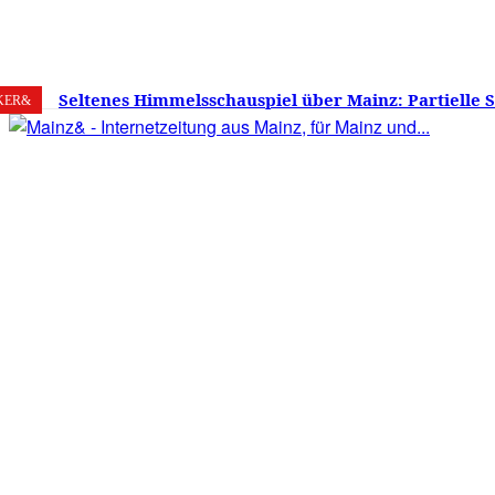
6. August 2026
Mainz
C
29
Seltenes Himmelsschauspiel über Mainz: Partielle 
KER&
am 12. August 2026 – Sonne zu etwa 88 Prozent verd