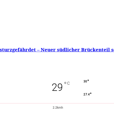
turzgefährdet – Neuer südlicher Brückenteil sol
°
30
°
C
29
°
27.4
2.2kmh