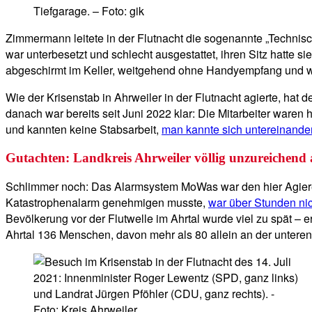
Tiefgarage. – Foto: gik
Zimmermann leitete in der Flutnacht die sogenannte „Technisc
war unterbesetzt und schlecht ausgestattet, ihren Sitz hatte
abgeschirmt im Keller, weitgehend ohne Handyempfang und wei
Wie der Krisenstab in Ahrweiler in der Flutnacht agierte, ha
danach war bereits seit Juni 2022 klar: Die Mitarbeiter waren
und kannten keine Stabsarbeit,
man kannte sich untereinander
Gutachten: Landkreis Ahrweiler völlig unzureichend a
Schlimmer noch: Das Alarmsystem MoWas war den hier Agieren
Katastrophenalarm genehmigen musste,
war über Stunden nic
Bevölkerung vor der Flutwelle im Ahrtal wurde viel zu spät – e
Ahrtal 136 Menschen, davon mehr als 80 allein an der unteren