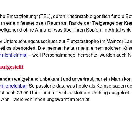
he Einsatzleitung“ (TEL), deren Krisenstab eigentlich für die 
 sie in einem fensterlosen Raum am Rande der Tiefgarage der Kr
tgehend ohne Ahnung, was über ihren Köpfen im Ahrtal wirklic
t der Untersuchungsausschuss zur Flutkatastrophe im Mainzer La
 heillos überfordert. Die meisten hatten nie in einem solchen K
 nicht einmal
– weil Personalmangel herrschte, wurden auch Nac
ufgestellt
den weitgehend unbekannt und unvertraut, nur ein Mann konnt
ht erreichbar.
So passierte das, was heute als Kernversagen der
rst nach 23.00 Uhr – und mit viel zu kleinem Umfang ausgelöst. 
 Ahr – viele von ihnen ungewarnt im Schlaf.