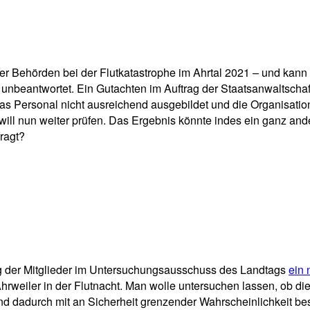
pp
Email
Drucken
 der Behörden bei der Flutkatastrophe im Ahrtal 2021 – und kan
 unbeantwortet. Ein Gutachten im Auftrag der Staatsanwaltscha
, das Personal nicht ausreichend ausgebildet und die Organisa
 will nun weiter prüfen. Das Ergebnis könnte indes ein ganz an
ragt?
ng der Mitglieder im Untersuchungsausschuss des Landtags
ein 
weiler in der Flutnacht. Man wolle untersuchen lassen, ob die 
nd dadurch mit an Sicherheit grenzender Wahrscheinlichkeit b