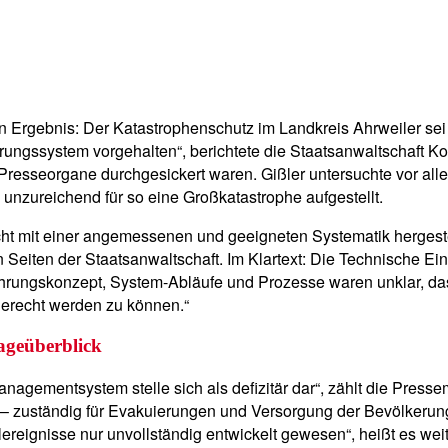
Ergebnis: Der Katastrophenschutz im Landkreis Ahrweiler sei z
rungssystem vorgehalten“, berichtete die Staatsanwaltschaft K
Presseorgane durchgesickert waren. Gißler untersuchte vor all
 unzureichend für so eine Großkatastrophe aufgestellt.
cht mit einer angemessenen und geeigneten Systematik hergestel
 Seiten der Staatsanwaltschaft. Im Klartext: Die Technische Ein
hrungskonzept, System-Abläufe und Prozesse waren unklar, das
erecht werden zu können.“
ageüberblick
nagementsystem stelle sich als defizitär dar“, zählt die Pres
b – zuständig für Evakuierungen und Versorgung der Bevölkerung 
reignisse nur unvollständig entwickelt gewesen“, heißt es we