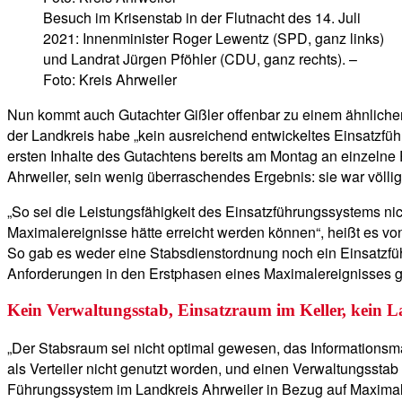
Besuch im Krisenstab in der Flutnacht des 14. Juli
2021: Innenminister Roger Lewentz (SPD, ganz links)
und Landrat Jürgen Pföhler (CDU, ganz rechts). –
Foto: Kreis Ahrweiler
Nun kommt auch Gutachter Gißler offenbar zu einem ähnlichen 
der Landkreis habe „kein ausreichend entwickeltes Einsatzfüh
ersten Inhalte des Gutachtens bereits am Montag an einzelne 
Ahrweiler, sein wenig überraschendes Ergebnis: sie war völlig
„So sei die Leistungsfähigkeit des Einsatzführungssystems ni
Maximalereignisse hätte erreicht werden können“, heißt es von
So gab es weder eine Stabsdienstordnung noch ein Einsatzfü
Anforderungen in den Erstphasen eines Maximalereignisses g
Kein Verwaltungsstab, Einsatzraum im Keller, kein L
„Der Stabsraum sei nicht optimal gewesen, das Informationsma
als Verteiler nicht genutzt worden, und einen Verwaltungssta
Führungssystem im Landkreis Ahrweiler in Bezug auf Maximale