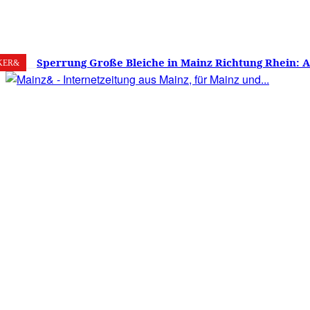
8. August 2026
Mainz
C
22.9
Sperrung Große Bleiche in Mainz Richtung Rhein: 
KER&
verwirrt, Mainzer stinksauer – Haben die Mainzer 
gestimmt?