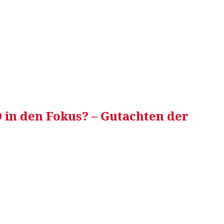
RRETEI&
WEIN&
SPONSORED&
WERBEN AUF
 in den Fokus? – Gutachten der