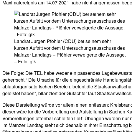
Maximalereignis am 14.07.2021 habe nicht angemessen beg
Landrat Jürgen Pföhler (CDU) bei seinem sehr
kurzen Auftritt vor dem Untersuchungsausschuss des
Mainzer Landtags – Pföhler verweigerte die Aussage.
– Foto: gik
Die Folge: Die TEL habe weder ein passendes Lagebewusstse
geherrscht.“ Die Ursache für die eingeschränkte Handlungsfäh
ablauforganisatorischen Bereich, betont die Staatsanwaltscha
geleistet haben“, bilanziert der Gutachter laut Staatsanwalt
Diese Darstellung würde vor allem einen entlasten: Kreisbra
dieser wäre für die Vorbereitung und Aufstellung in Sachen 
Vorbereitungen offenbar schleifen ließ: Übungen wurden nur 
im Mainzer Landtag sieht sich deshalb in ihrer Einschätzung 
führungslosen und kopflos agierenden Krisenstab geführt hätt