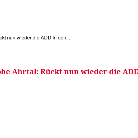
WISSEN&
VERKEHR&
FLUT AHRTAL&
NA
ckt nun wieder die ADD in den...
phe Ahrtal: Rückt nun wieder die ADD