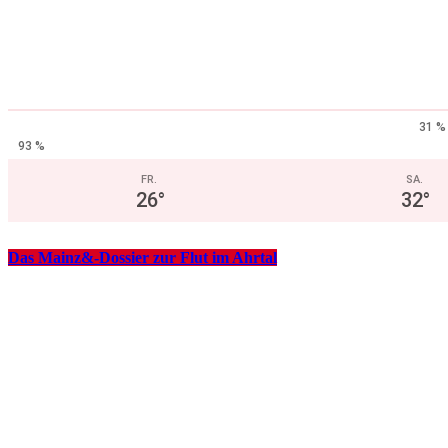
31 %
93 %
FR.
SA.
26
°
32
°
Das Mainz&-Dossier zur Flut im Ahrtal