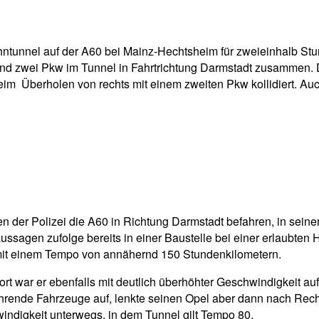
pp
Email
Drucken
hntunnel auf der A60 bei Mainz-Hechtsheim für zweieinhalb St
end zwei Pkw im Tunnel in Fahrtrichtung Darmstadt zusammen. 
im Überholen von rechts mit einem zweiten Pkw kollidiert. Auc
n der Polizei die A60 in Richtung Darmstadt befahren, in sein
agen zufolge bereits in einer Baustelle bei einer erlaubten
 mit einem Tempo von annähernd 150 Stundenkilometern.
t war er ebenfalls mit deutlich überhöhter Geschwindigkeit auf
hrende Fahrzeuge auf, lenkte seinen Opel aber dann nach Recht
indigkeit unterwegs, in dem Tunnel gilt Tempo 80.