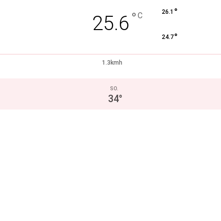
°
26.1
°
C
25.6
°
24.7
1.3kmh
SO.
34
°