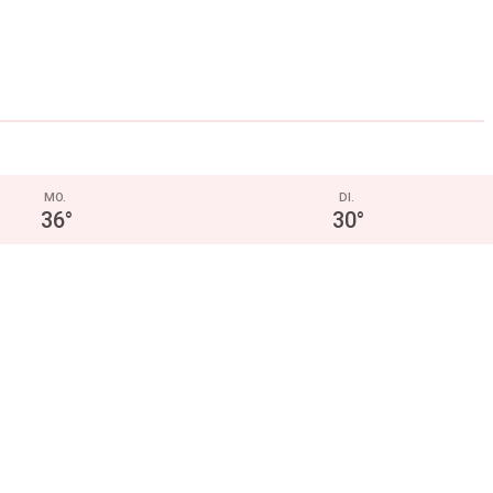
MO.
DI.
36
°
30
°