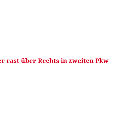
RRETEI&
WEIN&
SPONSORED&
WERBEN AUF
er rast über Rechts in zweiten Pkw