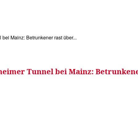
WISSEN&
VERKEHR&
FLUT AHRTAL&
NA
 bei Mainz: Betrunkener rast über...
sheimer Tunnel bei Mainz: Betrunken