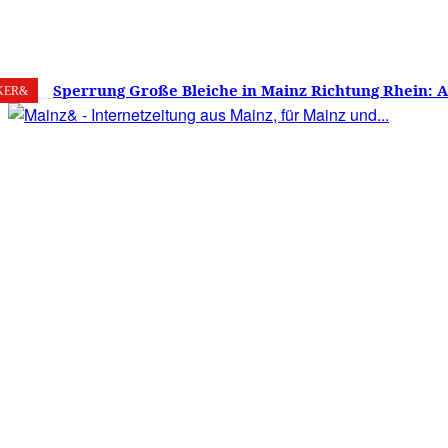
7. August 2026
Mainz
C
25.6
Sperrung Große Bleiche in Mainz Richtung Rhein: 
KER&
verwirrt, Mainzer stinksauer – Haben die Mainzer 
gestimmt?