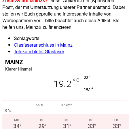
Zusatz& auf Mainz&:
Dieser Artikel ist ein „Sponsored
Post“, der mit Unterstützung unserer Partner entstand. Dabei
stellen wir Euch geprüfte und interessante Inhalte von
Werbepartnern vor – bitte beachtet auch diese Artikel: Sie
helfen uns, Mainz& zu finanzieren.
Schlagworte
Glasfaseranschluss in Mainz
Telekom bietet Glasfaser
MAINZ
Klarer Himmel
°
22
°
C
19.2
°
19.1
66 %
0.5kmh
0 %
MO.
DI.
MI.
DO.
FR.
34
°
29
°
31
°
33
°
33
°