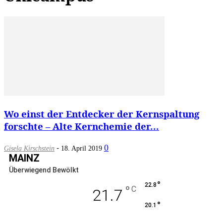
Wo einst der Entdecker der Kernspaltung
forschte – Alte Kernchemie der...
-
0
Gisela Kirschstein
18. April 2019
MAINZ
Überwiegend Bewölkt
°
22.8
°
C
21.7
°
20.1