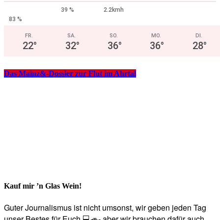
39 %
2.2kmh
83 %
FR.
SA.
SO.
MO.
DI.
22
°
32
°
36
°
36
°
28
°
Das Mainz&-Dossier zur Flut im Ahrtal
Kauf mir ’n Glas Wein!
Guter Journalismus ist nicht umsonst, wir geben jeden Tag
unser Bestes für Euch 💻🚙- aber wir brauchen dafür auch