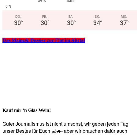
39 %
4kmh
0 %
DO.
FR.
SA.
SO.
MO.
30
°
30
°
30
°
34
°
37
°
Das Mainz&-Dossier zur Flut im Ahrtal
Kauf mir ’n Glas Wein!
Guter Journalismus ist nicht umsonst, wir geben jeden Tag
unser Bestes für Euch 💻🚙- aber wir brauchen dafür auch