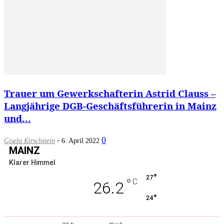
Trauer um Gewerkschafterin Astrid Clauss –
Langjährige DGB-Geschäftsführerin in Mainz
und...
-
0
Gisela Kirschstein
6. April 2022
MAINZ
Klarer Himmel
°
27
°
C
26.2
°
24