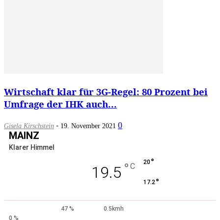
Wirtschaft klar für 3G-Regel: 80 Prozent bei
Umfrage der IHK auch...
-
0
Gisela Kirschstein
19. November 2021
MAINZ
Klarer Himmel
°
20
°
C
19.5
°
17.2
47 %
0.5kmh
0 %