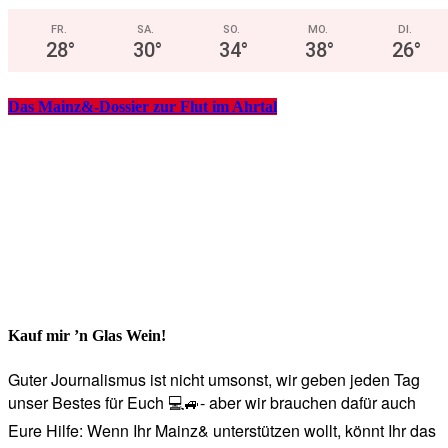
FR.
SA.
SO.
MO.
DI.
28
°
30
°
34
°
38
°
26
°
Das Mainz&-Dossier zur Flut im Ahrtal
Kauf mir ’n Glas Wein!
Guter Journalismus ist nicht umsonst, wir geben jeden Tag
unser Bestes für Euch 💻🚙- aber wir brauchen dafür auch
Eure Hilfe: Wenn Ihr Mainz& unterstützen wollt, könnt Ihr das