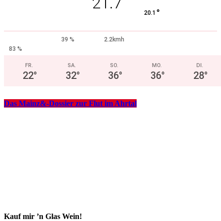
21.7
°
20.1
39 %
2.2kmh
83 %
FR.
SA.
SO.
MO.
DI.
22
°
32
°
36
°
36
°
28
°
Das Mainz&-Dossier zur Flut im Ahrtal
Kauf mir ’n Glas Wein!