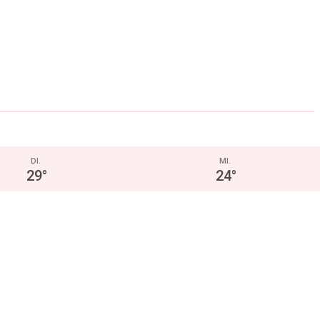
DI.
MI.
29
°
24
°