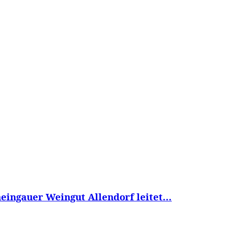
WISSEN&
VERKEHR&
FLUT AHRTAL&
NA
ingauer Weingut Allendorf leitet...