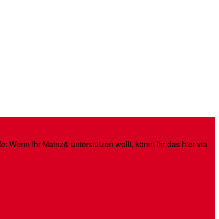
: Wenn Ihr Mainz& unterstützen wollt, könnt Ihr das hier via