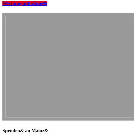
Werbung auf Mainz&
Spenden& an Mainz&