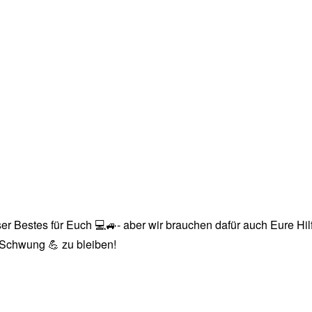
r Bestes für Euch 💻🚙- aber wir brauchen dafür auch Eure Hilfe
n Schwung 💪 zu bleiben!