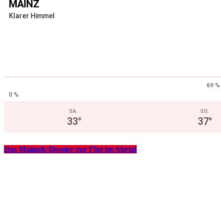
MAINZ
Klarer Himmel
69 %
0 %
SA.
SO.
33
°
37
°
Das Mainz&-Dossier zur Flut im Ahrtal