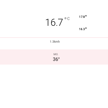
°
17.8
°
C
16.7
°
16.3
1.3kmh
MO.
36
°