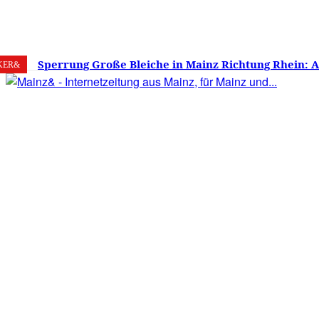
8. August 2026
Mainz
C
16.7
Sperrung Große Bleiche in Mainz Richtung Rhein: 
KER&
verwirrt, Mainzer stinksauer – Haben die Mainzer 
gestimmt?