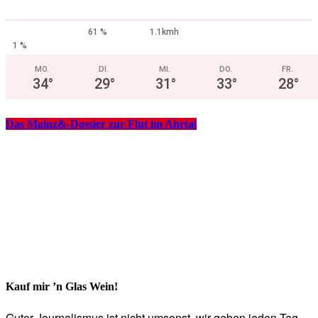
61 %
1.1kmh
1 %
MO.
DI.
MI.
DO.
FR.
34
°
29
°
31
°
33
°
28
°
Das Mainz&-Dossier zur Flut im Ahrtal
Kauf mir ’n Glas Wein!
Guter Journalismus ist nicht umsonst, wir geben jeden Tag