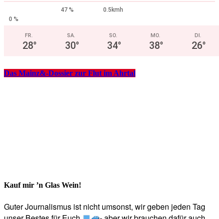
47 %
0.5kmh
0 %
FR.
SA.
SO.
MO.
DI.
28
°
30
°
34
°
38
°
26
°
Das Mainz&-Dossier zur Flut im Ahrtal
Kauf mir ’n Glas Wein!
Guter Journalismus ist nicht umsonst, wir geben jeden Tag
unser Bestes für Euch
- aber wir brauchen dafür auch