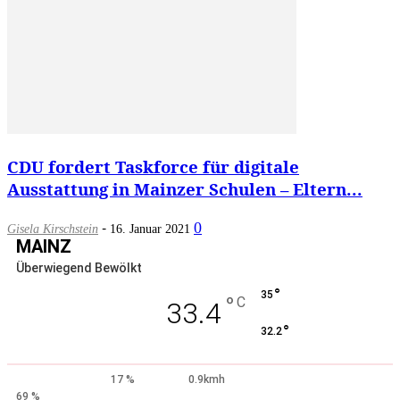
CDU fordert Taskforce für digitale
Ausstattung in Mainzer Schulen – Eltern...
-
0
Gisela Kirschstein
16. Januar 2021
MAINZ
Überwiegend Bewölkt
°
35
°
C
33.4
°
32.2
17 %
0.9kmh
69 %