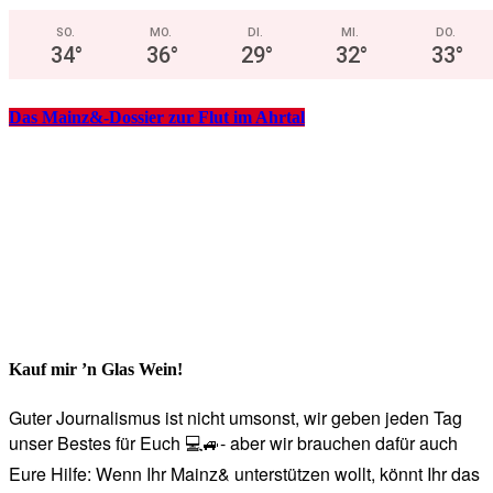
SO.
MO.
DI.
MI.
DO.
34
°
36
°
29
°
32
°
33
°
Das Mainz&-Dossier zur Flut im Ahrtal
Kauf mir ’n Glas Wein!
Guter Journalismus ist nicht umsonst, wir geben jeden Tag
unser Bestes für Euch 💻🚙- aber wir brauchen dafür auch
Eure Hilfe: Wenn Ihr Mainz& unterstützen wollt, könnt Ihr das