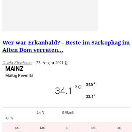
Wer war Erkanbald? – Reste im Sarkophag im
Alten Dom verraten...
-
0
Gisela Kirschstein
23. August 2021
MAINZ
Mäßig Bewölkt
°
34.5
°
C
34.1
°
33.4
24 %
0.9kmh
43 %
SO.
MO.
DI.
MI.
DO.