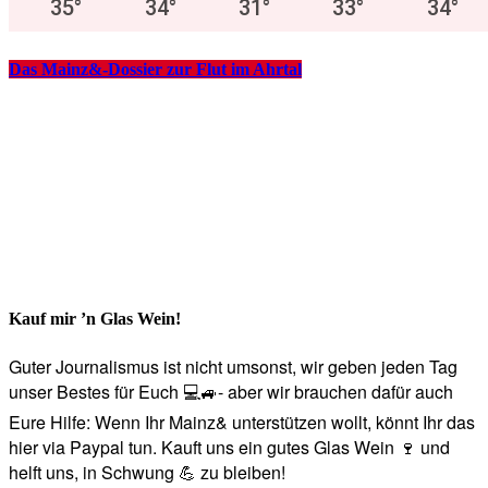
35
°
34
°
31
°
33
°
34
°
Das Mainz&-Dossier zur Flut im Ahrtal
Kauf mir ’n Glas Wein!
Guter Journalismus ist nicht umsonst, wir geben jeden Tag
unser Bestes für Euch 💻🚙- aber wir brauchen dafür auch
Eure Hilfe: Wenn Ihr Mainz& unterstützen wollt, könnt Ihr das
hier via Paypal tun. Kauft uns ein gutes Glas Wein 🍷 und
helft uns, in Schwung 💪 zu bleiben!