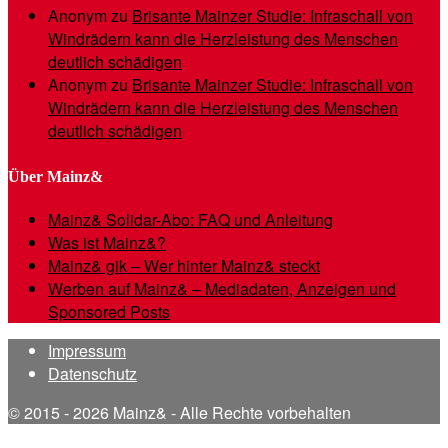
Anonym
zu
Brisante Mainzer Studie: Infraschall von
Windrädern kann die Herzleistung des Menschen
deutlich schädigen
Anonym
zu
Brisante Mainzer Studie: Infraschall von
Windrädern kann die Herzleistung des Menschen
deutlich schädigen
Über Mainz&
Mainz& Solidar-Abo: FAQ und Anleitung
Was ist Mainz&?
Mainz& gik – Wer hinter Mainz& steckt
Werben auf Mainz& – Mediadaten, Anzeigen und
Sponsored Posts
Impressum
Datenschutz
© 2015 - 2026 Mainz& - Alle Rechte vorbehalten