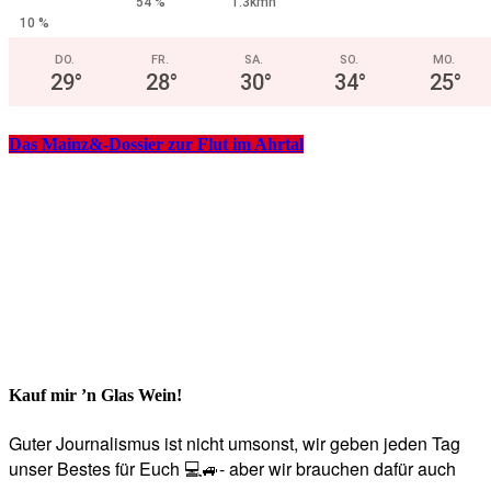
54 %
1.3kmh
10 %
DO.
FR.
SA.
SO.
MO.
29
°
28
°
30
°
34
°
25
°
Das Mainz&-Dossier zur Flut im Ahrtal
Kauf mir ’n Glas Wein!
Guter Journalismus ist nicht umsonst, wir geben jeden Tag
unser Bestes für Euch 💻🚙- aber wir brauchen dafür auch