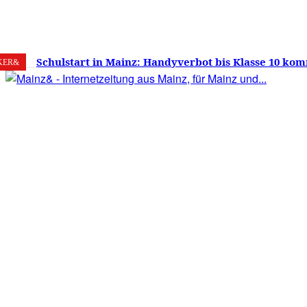
7. August 2026
Mainz
C
22.6
Schulstart in Mainz: Handyverbot bis Klasse 10 kom
KER&
Versprechen wie Lehrmittelfreiheit und Schuleinga
noch