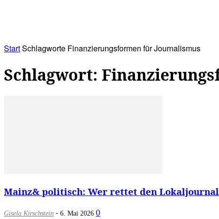
RATHAUS&
ALLES&
MITGLIEDSKONTO
Start
Schlagworte
Finanzierungsformen für Journalismus
Schlagwort: Finanzierungs
Mainz& politisch: Wer rettet den Lokaljourna
-
0
Gisela Kirschstein
6. Mai 2026