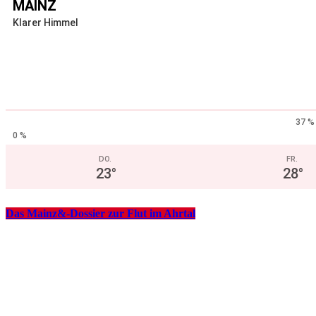
MAINZ
Klarer Himmel
37 %
0 %
DO.
FR.
23
°
28
°
Das Mainz&-Dossier zur Flut im Ahrtal