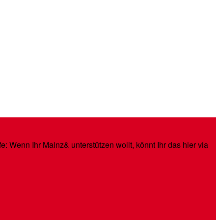
: Wenn Ihr Mainz& unterstützen wollt, könnt Ihr das hier via