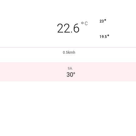
°
23
°
C
22.6
°
19.5
0.5kmh
SA.
30
°