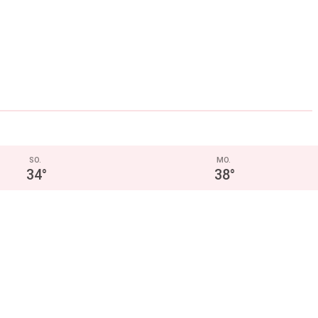
SO.
MO.
34
°
38
°