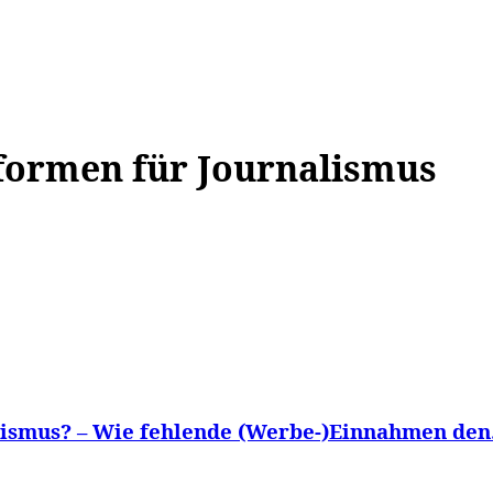
WISSEN&
VERKEHR&
FLUT AHRTAL&
NA
formen für Journalismus
lismus? – Wie fehlende (Werbe-)Einnahmen den.