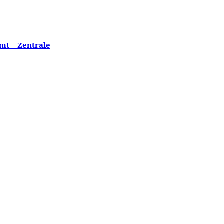
mt – Zentrale
ngsklassen fehlen