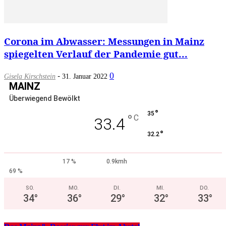
Corona im Abwasser: Messungen in Mainz
spiegelten Verlauf der Pandemie gut...
-
0
Gisela Kirschstein
31. Januar 2022
MAINZ
Überwiegend Bewölkt
°
35
°
C
33.4
°
32.2
17 %
0.9kmh
69 %
SO.
MO.
DI.
MI.
DO.
34
°
36
°
29
°
32
°
33
°