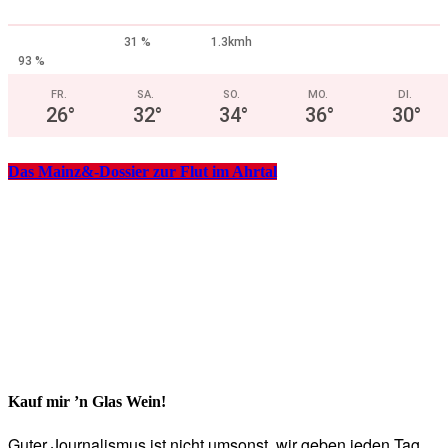
31 %
1.3kmh
93 %
FR.
SA.
SO.
MO.
DI.
26
°
32
°
34
°
36
°
30
°
Das Mainz&-Dossier zur Flut im Ahrtal
Kauf mir ’n Glas Wein!
Guter Journalismus ist nicht umsonst, wir geben jeden Tag