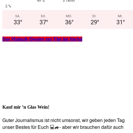
49 %
3.1kmh
2 %
SA.
SO.
MO.
DI.
MI.
33
°
37
°
36
°
29
°
31
°
Das Mainz&-Dossier zur Flut im Ahrtal
Kauf mir ’n Glas Wein!
Guter Journalismus ist nicht umsonst, wir geben jeden Tag
unser Bestes für Euch 💻🚙- aber wir brauchen dafür auch