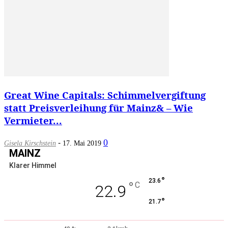
Great Wine Capitals: Schimmelvergiftung
statt Preisverleihung für Mainz& – Wie
Vermieter...
-
0
Gisela Kirschstein
17. Mai 2019
MAINZ
Klarer Himmel
°
23.6
°
C
22.9
°
21.7