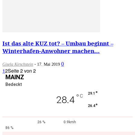
Ist das alte KUZ tot? – Umbau beginnt –
Winterhafen-Anwohner machen...
-
0
Gisela Kirschstein
17. Mai 2019
1
2
Seite 2 von 2
MAINZ
Bedeckt
°
29.1
°
C
28.4
°
26.4
26 %
0.9kmh
86 %