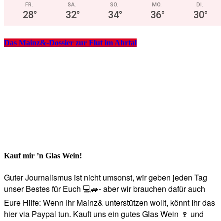
FR.
SA.
SO.
MO.
DI.
28
°
32
°
34
°
36
°
30
°
Das Mainz&-Dossier zur Flut im Ahrtal
Kauf mir ’n Glas Wein!
Guter Journalismus ist nicht umsonst, wir geben jeden Tag
unser Bestes für Euch 💻🚙- aber wir brauchen dafür auch
Eure Hilfe: Wenn Ihr Mainz& unterstützen wollt, könnt Ihr das
hier via Paypal tun. Kauft uns ein gutes Glas Wein 🍷 und