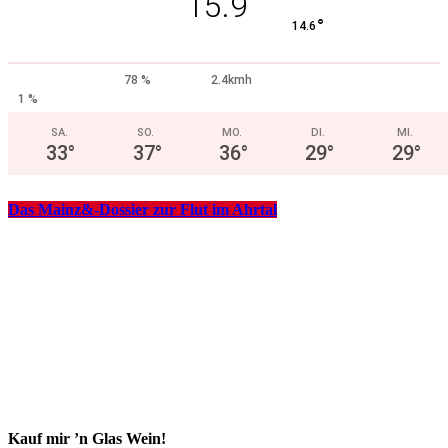
15.9
°
14.6
78 %
2.4kmh
1 %
SA.
SO.
MO.
DI.
MI.
33
°
37
°
36
°
29
°
29
°
Das Mainz&-Dossier zur Flut im Ahrtal
Kauf mir ’n Glas Wein!