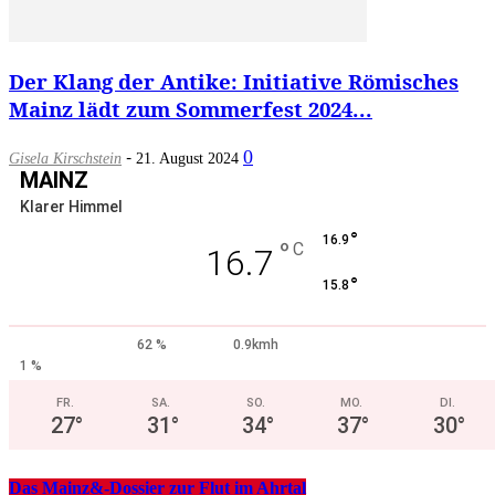
Der Klang der Antike: Initiative Römisches
Mainz lädt zum Sommerfest 2024...
-
0
Gisela Kirschstein
21. August 2024
MAINZ
Klarer Himmel
°
16.9
°
C
16.7
°
15.8
62 %
0.9kmh
1 %
FR.
SA.
SO.
MO.
DI.
27
°
31
°
34
°
37
°
30
°
Das Mainz&-Dossier zur Flut im Ahrtal