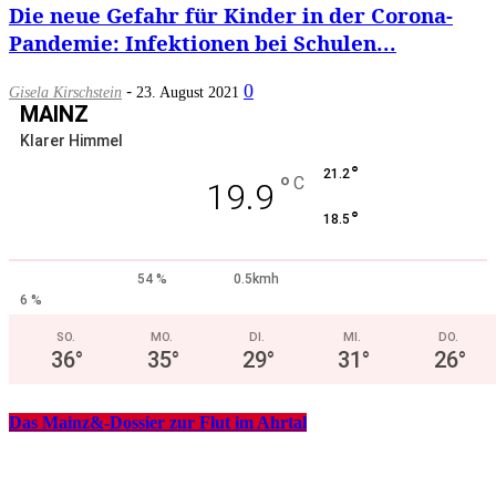
Die neue Gefahr für Kinder in der Corona-
Pandemie: Infektionen bei Schulen...
-
0
Gisela Kirschstein
23. August 2021
MAINZ
Klarer Himmel
°
21.2
°
C
19.9
°
18.5
54 %
0.5kmh
6 %
SO.
MO.
DI.
MI.
DO.
36
°
35
°
29
°
31
°
26
°
Das Mainz&-Dossier zur Flut im Ahrtal