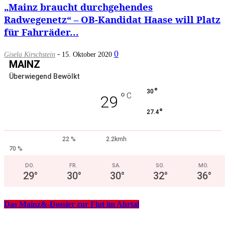
„Mainz braucht durchgehendes
Radwegenetz“ – OB-Kandidat Haase will Platz
für Fahrräder...
-
0
Gisela Kirschstein
15. Oktober 2020
MAINZ
Überwiegend Bewölkt
°
30
°
C
29
°
27.4
22 %
2.2kmh
70 %
DO.
FR.
SA.
SO.
MO.
29
°
30
°
30
°
32
°
36
°
Das Mainz&-Dossier zur Flut im Ahrtal