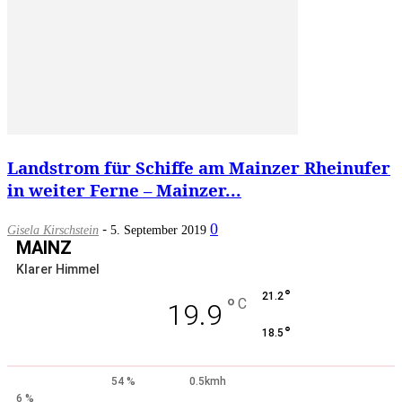
Landstrom für Schiffe am Mainzer Rheinufer
in weiter Ferne – Mainzer...
-
0
Gisela Kirschstein
5. September 2019
MAINZ
Klarer Himmel
°
21.2
°
C
19.9
°
18.5
54 %
0.5kmh
6 %