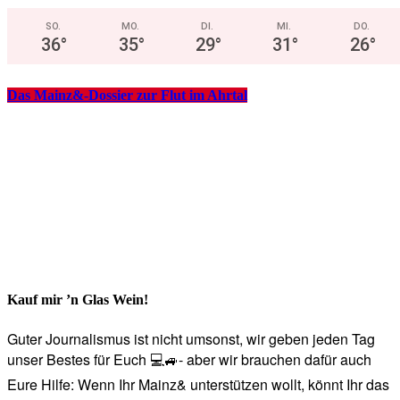
SO.
MO.
DI.
MI.
DO.
36
°
35
°
29
°
31
°
26
°
Das Mainz&-Dossier zur Flut im Ahrtal
Kauf mir ’n Glas Wein!
Guter Journalismus ist nicht umsonst, wir geben jeden Tag
unser Bestes für Euch 💻🚙- aber wir brauchen dafür auch
Eure Hilfe: Wenn Ihr Mainz& unterstützen wollt, könnt Ihr das